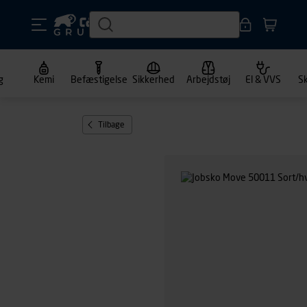
g
Kemi
Befæstigelse
Sikkerhed
Arbejdstøj
El & VVS
S
Tilbage