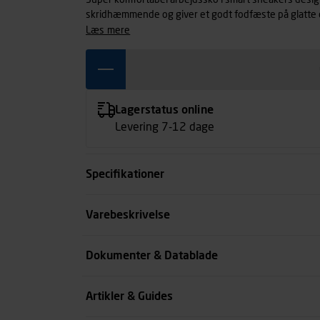
Super komfortabel arbejdssko i smart sneakers desig
skridhæmmende og giver et godt fodfæste på glatte o
samtidig en unik komfort og stødabsorbering under he
læs mere
farver. Metalfri. PVC-fri. Str. 35-48. O1 SRC
Lagerstatus online
Levering 7-12 dage
Specifikationer
Størrelse
Varebeskrivelse
Farve
Dokumenter & Datablade
Køn
Artikler & Guides
se all spec