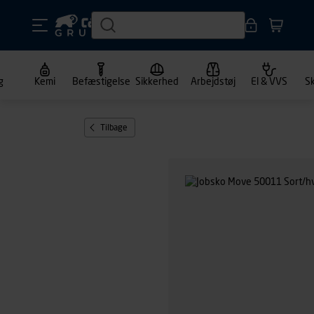
g
Kemi
Befæstigelse
Sikkerhed
Arbejdstøj
El & VVS
S
Tilbage