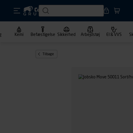
g
Kemi
Befæstigelse
Sikkerhed
Arbejdstøj
El & VVS
S
Tilbage