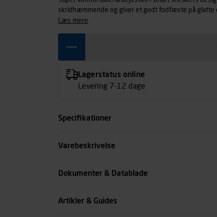
Super komfortabel arbejdssko i smart sneakers desig
skridhæmmende og giver et godt fodfæste på glatte o
samtidig en unik komfort og stødabsorbering under he
læs mere
farver. Metalfri. PVC-fri. Str. 35-48. O1 SRC
Lagerstatus online
Levering 7-12 dage
Specifikationer
Størrelse
Varebeskrivelse
Farve
Dokumenter & Datablade
Køn
Artikler & Guides
se all spec