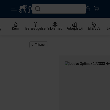
g
Kemi
Befæstigelse
Sikkerhed
Arbejdstøj
El & VVS
S
Tilbage