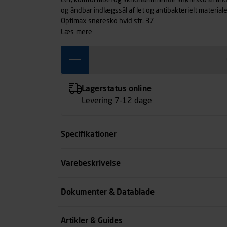
Let, komfortabel og skridhæmmende snøresko af ånd
og åndbar indlægssål af let og antibakterielt materiale.
Optimax snøresko hvid str. 37
læs mere
Lagerstatus online
Levering 7-12 dage
Specifikationer
Størrelse
Varebeskrivelse
Farve
Dokumenter & Datablade
Køn
Artikler & Guides