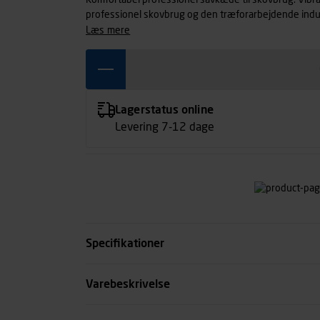
Komfortabel professionel savkæde til skovbrug. Vibra
professionel skovbrug og den træforarbejdende indu
Høj skærekvalitet og lav tendens til at rasle.
læs mere
Lagerstatus online
Levering 7-12 dage
Specifikationer
Led antal
Varebeskrivelse
Drivleds bredde mm