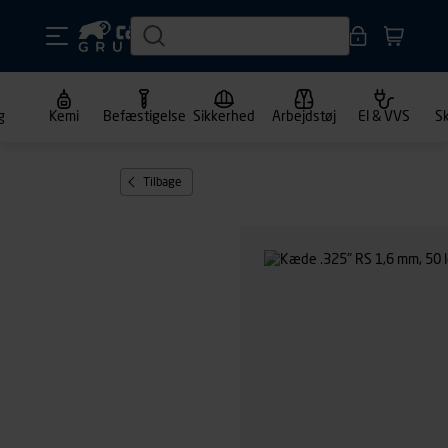
g
Kemi
Befæstigelse
Sikkerhed
Arbejdstøj
El & VVS
S
Tilbage