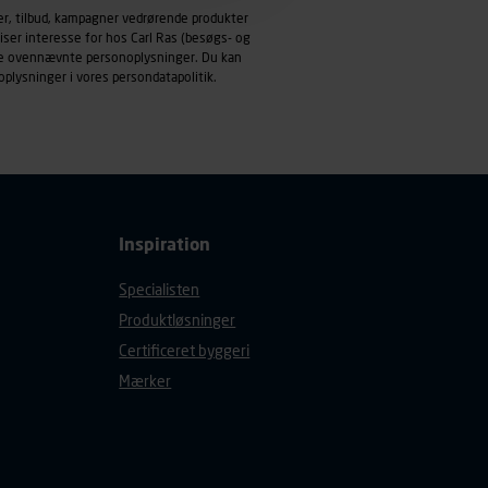
emmeside og apps med
er, tilbud, kampagner vedrørende produkter
mål behandles der
iser interesse for hos Carl Ras (besøgs- og
derne, tidspunkt, hvad der
ndle ovennævnte personoplysninger. Du kan
oplysninger i vores
persondatapolitik
.
enhedstype (computer,
ehandling af
Inspiration
Specialisten
Produktløsninger
Certificeret byggeri
Mærker