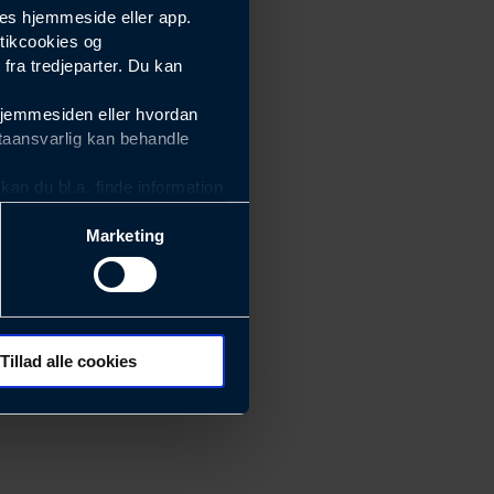
es hjemmeside eller app.
tikcookies og
ra tredjeparter. Du kan
hjemmesiden eller hvordan
taansvarlig kan behandle
an du bl.a. finde information
Marketing
ektiviteten af vores
m derfor skal være nemme at
eside og app), herunder
søgeord, IP-adresse,
Tillad alle cookies
rører værktøj, beslag,
 ændrer den måde
 dit foretrukne sprog, og den