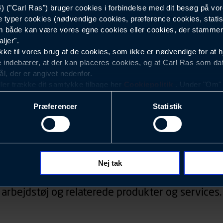
("Carl Ras") bruger cookies i forbindelse med dit besøg på vor
e typer cookies (nødvendige cookies, præference cookies, statis
 både kan være vores egne cookies eller cookies, der stammer f
ljer".
e til vores brug af de cookies, som ikke er nødvendige for at 
 indebærer, at der kan placeres cookies, og at Carl Ras som da
ål, der er angivet nedenfor.
ller trække dit samtykke tilbage her
Cookiepolitik
. Under "Om" k
ookies.
Præferencer
Statistik
okies med det formål at optimere design, brugervenlighed og eff
r analyser af, hvilke oplysninger der er mest populære, og so
ndles der personoplysninger om brugen af vores platforme (hjemm
Nyhedsbrev
, hvad der klikkes på, sider/indhold der besøges, browsertype, 
 (computer, smartphone mv.) samt de features, der anvendes.
Nej tak
d, konkurrencer, information om events, der ved
ecookies for at vores hjemmeside kan huske oplysninger, der
arbejdstøj og relaterede produkter og services.
rer sig på. Til dette formål behandles der personoplysninger om