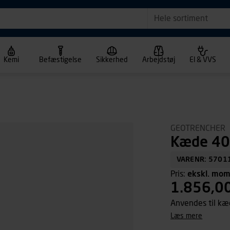
Hele sortiment
Kemi
Befæstigelse
Sikkerhed
Arbejdstøj
El & VVS
GEOTRENCHER
Kæde 40
VARENR: 5701
Pris:
ekskl. mo
1.856,0
Anvendes til k
læs mere