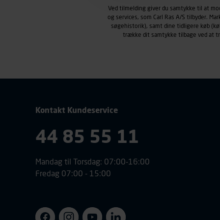
Carl Ras anvender markedsf
Ved tilmelding giver du samtykke til at m
henblik på markedsføring, her
og services, som Carl Ras A/S tilbyder. Ma
personoplysninger om brugen 
søgehistorik), samt dine tidligere køb (
trække dit samtykke tilbage ved at 
klikkes på, sider/indhold de
smartphone mv.) samt de fea
Vi henviser endvidere til vor
personoplysninger.
Kontakt Kundeservice
44 85 55 11
Mandag til Torsdag: 07:00-16:00
Fredag 07:00 - 15:00