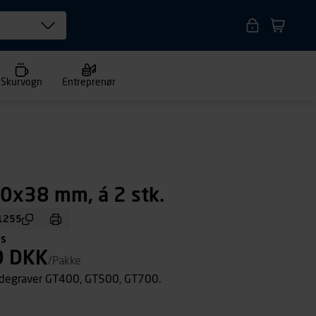
Skurvogn
Entreprenør
0x38 mm, á 2 stk.
1255
ms
0 DKK
/Pakke
ædegraver GT400, GT500, GT700.