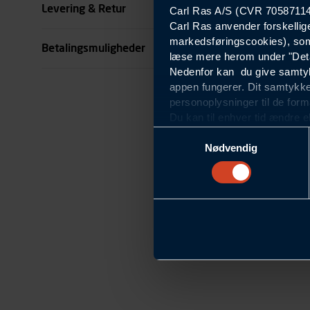
Levering & Retur
Carl Ras A/S (CVR 70587114) 
Carl Ras anvender forskellig
markedsføringscookies), som
Betalingsmuligheder
læse mere herom under "Deta
Nedenfor kan du give samtykk
appen fungerer. Dit samtykke
personoplysninger til de form
Du kan til enhver tid ændre e
om blokering og sletning af c
Samtykkevalg
Statistikcookies
Nødvendig
Carl Ras anvender statistikco
hjemmeside og apps, herunde
finde. Til dette formål beha
færden på siderne, tidspunkt
informationer om enhedstype
Præferencer
Modtag nyheder, tilbu
Carl Ras anvender præferenc
hjemmesiden ser ud eller opfø
region, du befinder dig i.
Markedsføringscookies