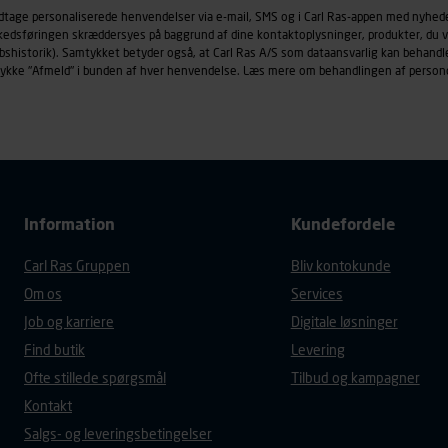
øringscookies med det formål at spore besøgende på vores hj
odtage personaliserede henvendelser via e-mail, SMS og i Carl Ras-appen med nyhed
under vise annoncer, der er relevante (profilering). Til dette for
rkedsføringen skræddersyes på baggrund af dine kontaktoplysninger, produkter, du v
af vores platforme (hjemmeside og app), herunder færden på si
købshistorik). Samtykket betyder også, at Carl Ras A/S som dataansvarlig kan beha
trykke "Afmeld" i bunden af hver henvendelse. Læs mere om behandlingen af person
r besøges, browsertype, søgeord, IP-adresse, informationer om 
tures, der anvendes.
es
persondatapolitik
, der indeholder yderligere information om b
Information
Kundefordele
Carl Ras Gruppen
Bliv kontokunde
Om os
Services
Job og karriere
Digitale løsninger
Find butik
Levering
Ofte stillede spørgsmål
Tilbud og kampagner
Kontakt
Salgs- og leveringsbetingelser