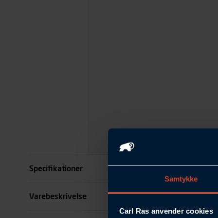
Specifikationer
Samtykke
Kode
Varebeskrivelse
Carl Ras anvender cookies
se all specifikationer