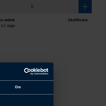
us online
Skaffevare
7-12 dage
Om