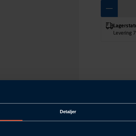
Lagerstat
Levering 
Detaljer
GR4-400