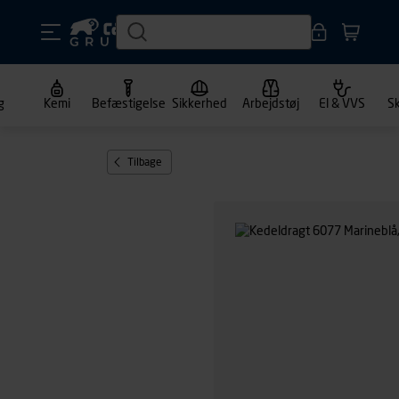
g
Kemi
Befæstigelse
Sikkerhed
Arbejdstøj
El & VVS
S
Tilbage