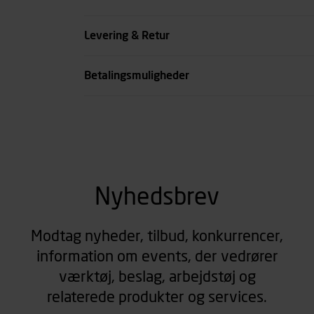
Livvidde cm
Levering & Retur
se all spec
Betalingsmuligheder
Nyhedsbrev
Modtag nyheder, tilbud, konkurrencer,
information om events, der vedrører
værktøj, beslag, arbejdstøj og
relaterede produkter og services.