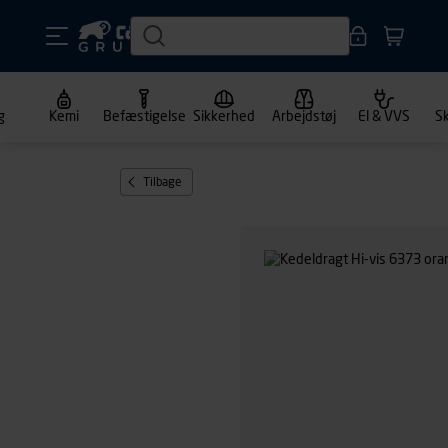
g
Kemi
Befæstigelse
Sikkerhed
Arbejdstøj
El & VVS
S
Tilbage