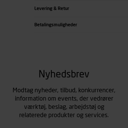
Sekundærfarve
Levering & Retur
se all spec
Betalingsmuligheder
Nyhedsbrev
Modtag nyheder, tilbud, konkurrencer,
information om events, der vedrører
værktøj, beslag, arbejdstøj og
relaterede produkter og services.