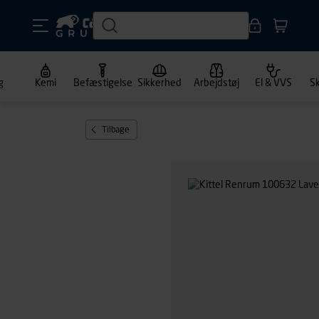
g
Kemi
Befæstigelse
Sikkerhed
Arbejdstøj
El & VVS
S
Tilbage