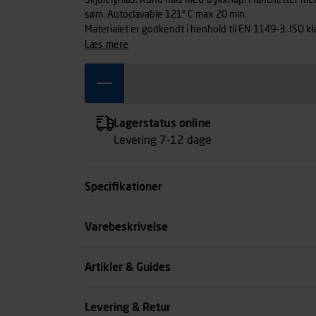
Skjult lynlås. Rund hals med trykknap. Manchetter m
søm. Autoclavable 121° C max 20 min.
Materialet er godkendt i henhold til EN 1149-3. ISO kl
læs mere
Lagerstatus online
Levering 7-12 dage
Specifikationer
Størrelse
Varebeskrivelse
Farve
Artikler & Guides
Køn
Levering & Retur