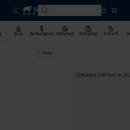
g
Kemi
Befæstigelse
Sikkerhed
Arbejdstøj
El & VVS
S
Tilbage