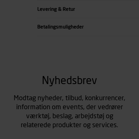
Livvidde cm
Levering & Retur
se all spec
Betalingsmuligheder
Nyhedsbrev
Modtag nyheder, tilbud, konkurrencer,
information om events, der vedrører
værktøj, beslag, arbejdstøj og
relaterede produkter og services.