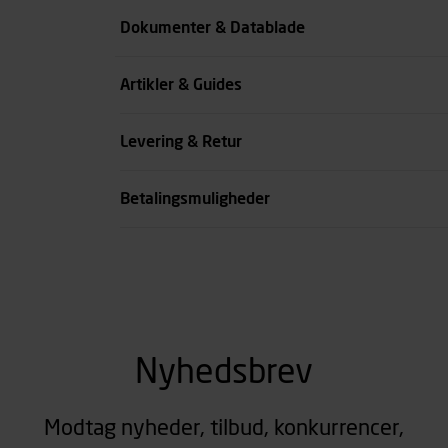
Farve
Dokumenter & Datablade
Livvidde cm
Artikler & Guides
se all spec
Levering & Retur
Betalingsmuligheder
Nyhedsbrev
Modtag nyheder, tilbud, konkurrencer,