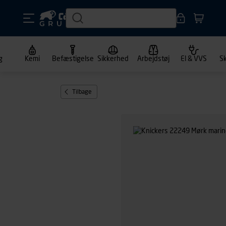
g
Kemi
Befæstigelse
Sikkerhed
Arbejdstøj
El & VVS
S
Tilbage