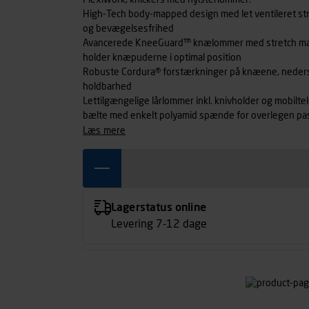
FlexiWork, knickers med hylsterlommer.
High-Tech body-mapped design med let ventileret str
og bevægelsesfrihed
Avancerede KneeGuard™ knælommer med stretch mate
holder knæpuderne i optimal position
Robuste Cordura® forstærkninger på knæene, nederst
holdbarhed
Lettilgængelige lårlommer inkl. knivholder og mobilte
bælte med enkelt polyamid spænde for overlegen pasform og komfort. Let men s
og rip-stop materiale. 88% Cordura®/12% elastan, 
læs mere
polyamid forstærkninger.
Lagerstatus online
Levering 7-12 dage