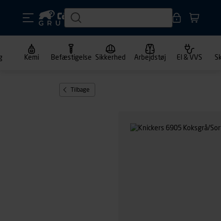
g
Kemi
Befæstigelse
Sikkerhed
Arbejdstøj
El & VVS
S
Tilbage