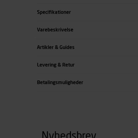
Specifikationer
Størrelse
Varebeskrivelse
Farve
Artikler & Guides
Livvidde cm
Levering & Retur
se all spec
Betalingsmuligheder
Nyhedsbrev