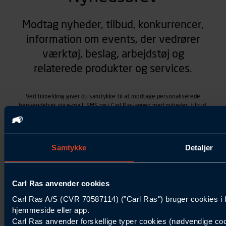
Modtag nyheder, tilbud, konkurrencer,
information om events, der vedrører
værktøj, beslag, arbejdstøj og
relaterede produkter og services.
Ved tilmelding giver du samtykke til at modtage personaliserede
henvendelser via e-mail, SMS og i Carl Ras-appen med nyheder, tilbud,
kampagner vedrørende produkter og services, som Carl Ras A/S
tilbyder. Markedsføringen skræddersyes på baggrund af dine
kontaktoplysninger, produkter, du viser interesse for hos Carl Ras
(besøgs- og søgehistorik), samt dine tidligere køb (købshistorik).
Samtykke
Detaljer
Samtykket betyder også, at Carl Ras A/S som dataansvarlig kan
behandle ovennævnte personoplysninger. Du kan trække dit
samtykke tilbage ved at trykke "Afmeld" i bunden af hver
henvendelse. Læs mere om behandlingen af personoplysninger i
Carl Ras anvender cookies
vores
persondatapolitik
.
Carl Ras A/S (CVR 70587114) ("Carl Ras") bruger cookies i 
hjemmeside eller app.
Carl Ras anvender forskellige typer cookies (nødvendige coo