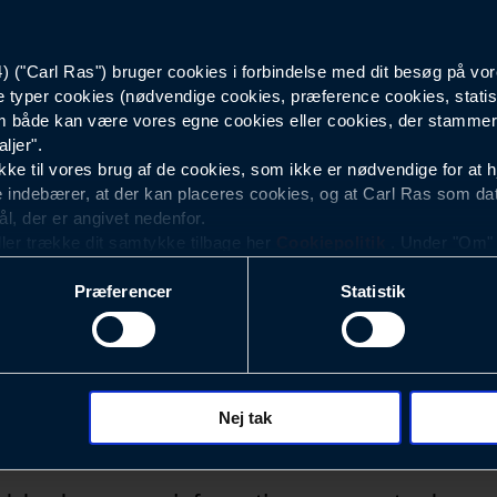
Blank krom
("Carl Ras") bruger cookies i forbindelse med dit besøg på vor
e typer cookies (nødvendige cookies, præference cookies, statis
Op
 både kan være vores egne cookies eller cookies, der stammer f
ljer".
Serie 600RB
e til vores brug af de cookies, som ikke er nødvendige for at 
 indebærer, at der kan placeres cookies, og at Carl Ras som da
ål, der er angivet nedenfor.
ller trække dit samtykke tilbage her
Cookiepolitik
. Under "Om" k
ookies.
Præferencer
Statistik
okies med det formål at optimere design, brugervenlighed og eff
r analyser af, hvilke oplysninger der er mest populære, og so
ndles der personoplysninger om brugen af vores platforme (hjemm
, hvad der klikkes på, sider/indhold der besøges, browsertype, 
 (computer, smartphone mv.) samt de features, der anvendes.
Nej tak
Nyhedsbrev
ecookies for at vores hjemmeside kan huske oplysninger, der
rer sig på. Til dette formål behandles der personoplysninger om