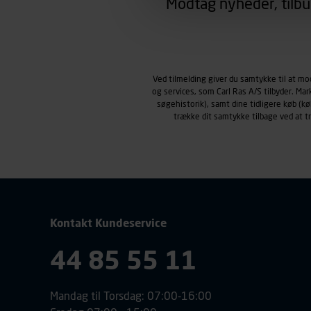
Modtag nyheder, tilbu
region, du befinder dig i.
Markedsføringscookies
Carl Ras anvender markedsf
henblik på markedsføring, her
personoplysninger om brugen 
Ved tilmelding giver du samtykke til at m
klikkes på, sider/indhold de
og services, som Carl Ras A/S tilbyder. Ma
smartphone mv.) samt de fea
søgehistorik), samt dine tidligere køb (
Vi henviser endvidere til vor
trække dit samtykke tilbage ved at 
personoplysninger.
Kontakt Kundeservice
44 85 55 11
Mandag til Torsdag: 07:00-16:00