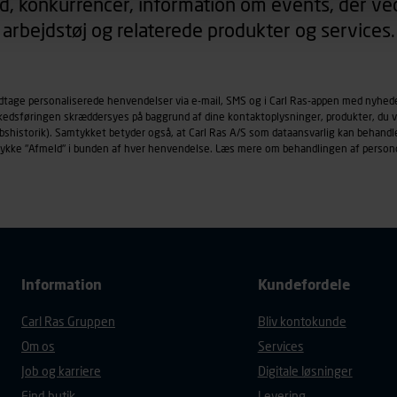
d, konkurrencer, information om events, der ved
arbejdstøj og relaterede produkter og services.
øringscookies med det formål at spore besøgende på vores hj
under vise annoncer, der er relevante (profilering). Til dette for
af vores platforme (hjemmeside og app), herunder færden på si
odtage personaliserede henvendelser via e-mail, SMS og i Carl Ras-appen med nyhed
r besøges, browsertype, søgeord, IP-adresse, informationer om 
rkedsføringen skræddersyes på baggrund af dine kontaktoplysninger, produkter, du v
tures, der anvendes.
købshistorik). Samtykket betyder også, at Carl Ras A/S som dataansvarlig kan beha
es
persondatapolitik
, der indeholder yderligere information om b
trykke "Afmeld" i bunden af hver henvendelse. Læs mere om behandlingen af person
Information
Kundefordele
Carl Ras Gruppen
Bliv kontokunde
Om os
Services
Job og karriere
Digitale løsninger