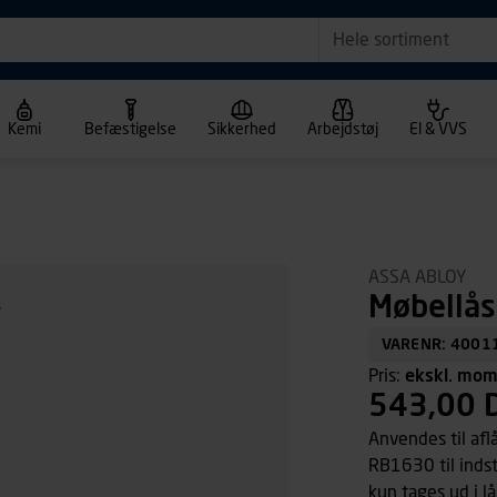
Hele sortiment
Kemi
Befæstigelse
Sikkerhed
Arbejdstøj
El & VVS
ASSA ABLOY
Møbellås
VARENR: 4001
Pris:
ekskl. mo
543,00 
Anvendes til aflå
RB1630 til indst
kun tages ud i lå