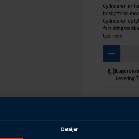
Cylinderen er fo
beskyttelse mod
Cylinderen opfy
forsikringsselsk
læs mere
Lagerstat
Levering 
Detaljer