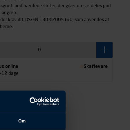
rsynet med hærdede stifter, der giver en særdeles god
 angreb.
lder krav iht. DS/EN 1303:2005 6/0, som anvendes af
aberne.
us online
Skaffevare
7-12 dage
Om