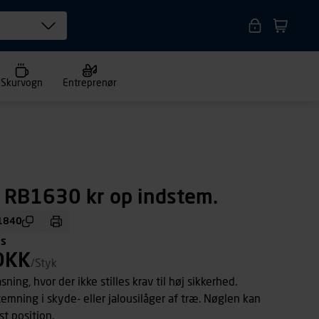
Skurvogn
Entreprenør
 RB1630 kr op indstem.
1840
ms
DKK
/Styk
sning, hvor der ikke stilles krav til høj sikkerhed.
emning i skyde- eller jalousilåger af træ. Nøglen kan
st position.