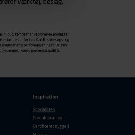
rører værktøj, beslag,
emmeside og apps med
mål behandles der
derne, tidspunkt, hvad der
er, tilbud, kampagner vedrørende produkter
enhedstype (computer,
iser interesse for hos Carl Ras (besøgs- og
ndle ovennævnte personoplysninger. Du kan
ehandling af
oplysninger i vores
persondatapolitik
.
Inspiration
Specialisten
Produktløsninger
Certificeret byggeri