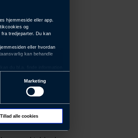
es hjemmeside eller app.
tikcookies og
ra tredjeparter. Du kan
hjemmesiden eller hvordan
taansvarlig kan behandle
an du bl.a. finde information
Marketing
ektiviteten af vores
m derfor skal være nemme at
eside og app), herunder
søgeord, IP-adresse,
Tillad alle cookies
 ændrer den måde
 dit foretrukne sprog, og den