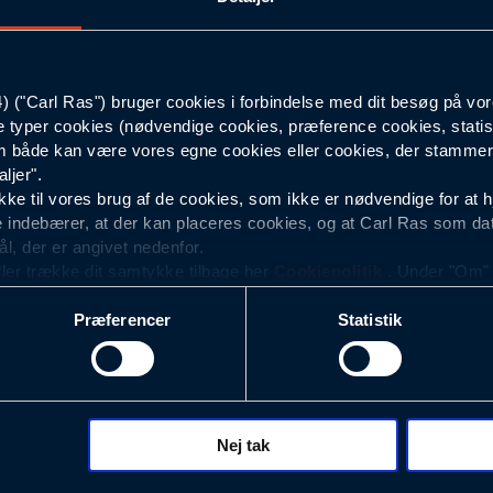
600
("Carl Ras") bruger cookies i forbindelse med dit besøg på vor
Hvid
e typer cookies (nødvendige cookies, præference cookies, statis
 både kan være vores egne cookies eller cookies, der stammer f
11/13
ljer".
e til vores brug af de cookies, som ikke er nødvendige for at 
 indebærer, at der kan placeres cookies, og at Carl Ras som da
ål, der er angivet nedenfor.
ller trække dit samtykke tilbage her
Cookiepolitik
. Under "Om" k
ookies.
Præferencer
Statistik
okies med det formål at optimere design, brugervenlighed og eff
r analyser af, hvilke oplysninger der er mest populære, og so
ndles der personoplysninger om brugen af vores platforme (hjemm
, hvad der klikkes på, sider/indhold der besøges, browsertype, 
 (computer, smartphone mv.) samt de features, der anvendes.
Nej tak
ecookies for at vores hjemmeside kan huske oplysninger, der