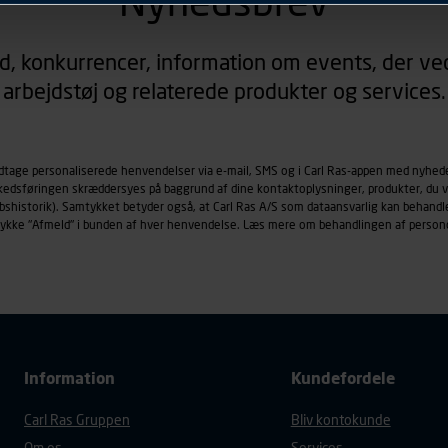
Nyhedsbrev
rer sig på. Til dette formål behandles der personoplysninger om
d, konkurrencer, information om events, der ved
øringscookies med det formål at spore besøgende på vores hj
arbejdstøj og relaterede produkter og services.
under vise annoncer, der er relevante (profilering). Til dette for
af vores platforme (hjemmeside og app), herunder færden på si
r besøges, browsertype, søgeord, IP-adresse, informationer om 
tures, der anvendes.
odtage personaliserede henvendelser via e-mail, SMS og i Carl Ras-appen med nyhed
rkedsføringen skræddersyes på baggrund af dine kontaktoplysninger, produkter, du v
es
persondatapolitik
, der indeholder yderligere information om b
købshistorik). Samtykket betyder også, at Carl Ras A/S som dataansvarlig kan beha
trykke "Afmeld" i bunden af hver henvendelse. Læs mere om behandlingen af person
Information
Kundefordele
Carl Ras Gruppen
Bliv kontokunde