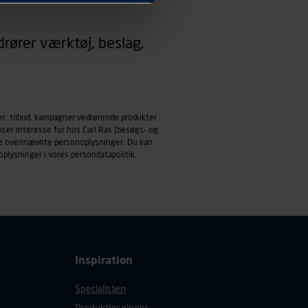
 dit foretrukne sprog, og den
rører værktøj, beslag,
emmeside og apps med
mål behandles der
derne, tidspunkt, hvad der
enhedstype (computer,
er, tilbud, kampagner vedrørende produkter
iser interesse for hos Carl Ras (besøgs- og
ehandling af
ndle ovennævnte personoplysninger. Du kan
oplysninger i vores
persondatapolitik
.
Inspiration
Specialisten