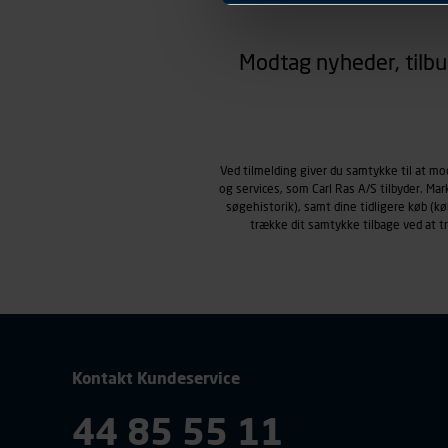
hjemmesiden ser ud eller opfø
region, du befinder dig i.
Modtag nyheder, tilbu
Markedsføringscookies
Carl Ras anvender markedsf
henblik på markedsføring, her
personoplysninger om brugen 
klikkes på, sider/indhold de
smartphone mv.) samt de fea
Ved tilmelding giver du samtykke til at m
og services, som Carl Ras A/S tilbyder. Ma
Vi henviser endvidere til vor
søgehistorik), samt dine tidligere køb (
personoplysninger.
trække dit samtykke tilbage ved at 
Kontakt Kundeservice
44 85 55 11