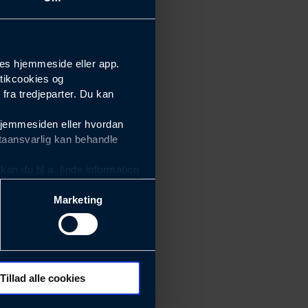
es hjemmeside eller app.
tikcookies og
ra tredjeparter. Du kan
hjemmesiden eller hvordan
taansvarlig kan behandle
an du bl.a. finde information
Marketing
ektiviteten af vores
m derfor skal være nemme at
eside og app), herunder
søgeord, IP-adresse,
Tillad alle cookies
 ændrer den måde