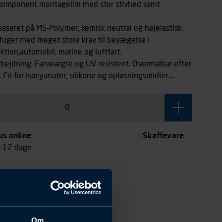
1-komponent montagelim med stor stivhed samt
aseret på MS-Polymer, kemisk neutral og højelastisk.
 fuger med meget store krav til bevægelse i
tion,automobil, marine og luftfart.
bejdning. Farveægte og UV resistent. Overmalbar efter
Fri for isocyanater, silikone og opløsningsmidler.
vægelser på op til ± 20%.
us online
Skaffevare
7-12 dage
Om