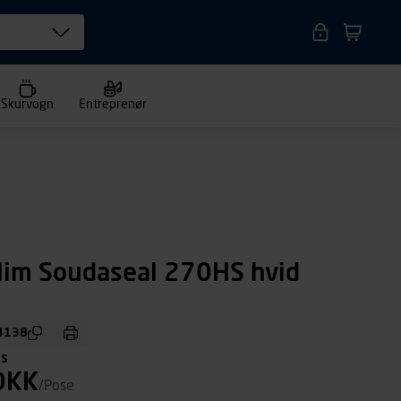
Skurvogn
Entreprenør
lim Soudaseal 270HS hvid
4138
ms
DKK
/Pose