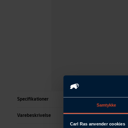
Specifikationer
Samtykke
Overflade
Varebeskrivelse
Carl Ras anvender cookies
A mm