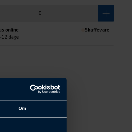
us online
Skaffevare
7-12 dage
Om