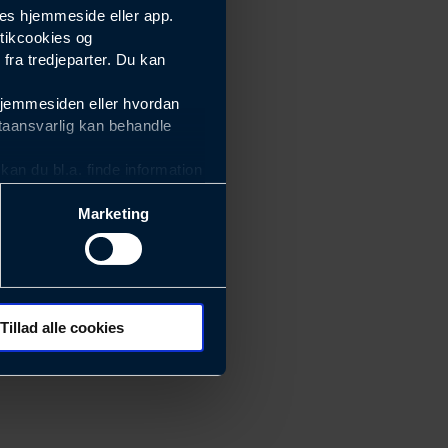
es hjemmeside eller app.
tikcookies og
ra tredjeparter. Du kan
hjemmesiden eller hvordan
taansvarlig kan behandle
an du bl.a. finde information
Marketing
ektiviteten af vores
m derfor skal være nemme at
eside og app), herunder
søgeord, IP-adresse,
Tillad alle cookies
rører værktøj, beslag,
 ændrer den måde
 dit foretrukne sprog, og den