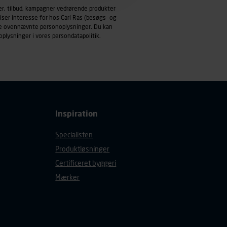
emmeside og apps med
er, tilbud, kampagner vedrørende produkter
mål behandles der
iser interesse for hos Carl Ras (besøgs- og
derne, tidspunkt, hvad der
ndle ovennævnte personoplysninger. Du kan
oplysninger i vores
persondatapolitik
.
enhedstype (computer,
ehandling af
Inspiration
Specialisten
Produktløsninger
Certificeret byggeri
Mærker