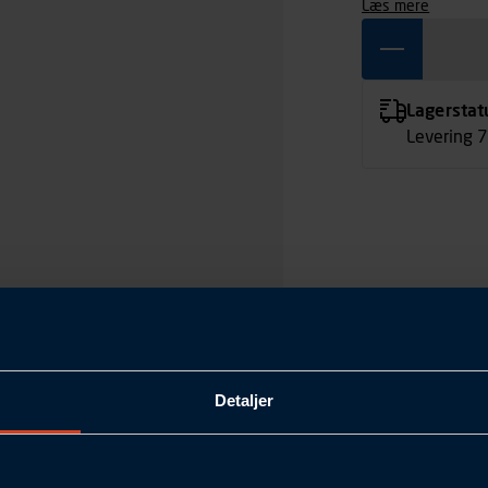
læs mere
Lagerstat
Levering 
Detaljer
Rustfrit stål A2
2170