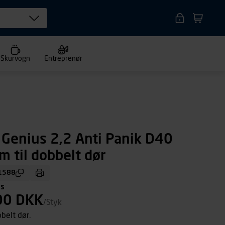
Skurvogn
Entreprenør
 Genius 2,2 Anti Panik D40
til dobbelt dør
1588
ms
00 DKK
/Styk
belt dør.