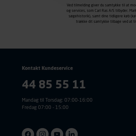
Carl Ras anvender markedsf
Ved tilmelding giver du samtykke til at m
henblik på markedsføring, her
og services, som Carl Ras A/S tilbyder. Ma
personoplysninger om brugen 
søgehistorik), samt dine tidligere køb (
trække dit samtykke tilbage ved at 
klikkes på, sider/indhold de
smartphone mv.) samt de fea
Vi henviser endvidere til vor
personoplysninger.
Kontakt Kundeservice
44 85 55 11
Mandag til Torsdag: 07:00-16:00
Fredag 07:00 - 15:00