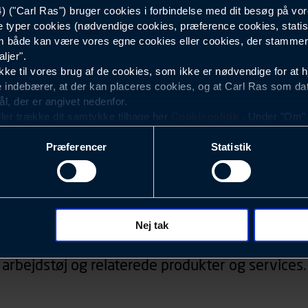
("Carl Ras") bruger cookies i forbindelse med dit besøg på vor
e typer cookies (nødvendige cookies, præference cookies, statis
1020
 både kan være vores egne cookies eller cookies, der stammer f
ljer".
e til vores brug af de cookies, som ikke er nødvendige for at 
 indebærer, at der kan placeres cookies, og at Carl Ras som da
ål, der er angivet nedenfor.
ller trække dit samtykke tilbage her
Cookiepolitik
. Under "Om" k
ookies.
Præferencer
Statistik
okies med det formål at optimere design, brugervenlighed og eff
r analyser af, hvilke oplysninger der er mest populære, og so
ndles der personoplysninger om brugen af vores platforme (hjemm
Nyhedsbrev
, hvad der klikkes på, sider/indhold der besøges, browsertype, 
 (computer, smartphone mv.) samt de features, der anvendes.
Nej tak
d, konkurrencer, information om events, der ved
ecookies for at vores hjemmeside kan huske oplysninger, der
arbejdstøj og relaterede produkter og services.
rer sig på. Til dette formål behandles der personoplysninger om