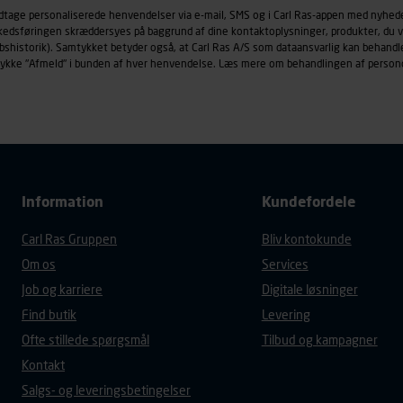
øringscookies med det formål at spore besøgende på vores hj
odtage personaliserede henvendelser via e-mail, SMS og i Carl Ras-appen med nyhed
under vise annoncer, der er relevante (profilering). Til dette for
rkedsføringen skræddersyes på baggrund af dine kontaktoplysninger, produkter, du v
af vores platforme (hjemmeside og app), herunder færden på si
købshistorik). Samtykket betyder også, at Carl Ras A/S som dataansvarlig kan beha
trykke "Afmeld" i bunden af hver henvendelse. Læs mere om behandlingen af person
r besøges, browsertype, søgeord, IP-adresse, informationer om 
tures, der anvendes.
es
persondatapolitik
, der indeholder yderligere information om b
Information
Kundefordele
Carl Ras Gruppen
Bliv kontokunde
Om os
Services
Job og karriere
Digitale løsninger
Find butik
Levering
Ofte stillede spørgsmål
Tilbud og kampagner
Kontakt
Salgs- og leveringsbetingelser