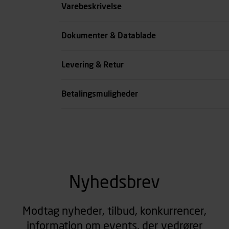
Indhold ml
Varebeskrivelse
Farve
Dokumenter & Datablade
DGNB Indikator
Levering & Retur
se all spec
Betalingsmuligheder
Nyhedsbrev
Modtag nyheder, tilbud, konkurrencer,
information om events, der vedrører