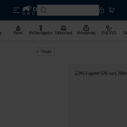
g
Kemi
Befæstigelse
Sikkerhed
Arbejdstøj
El & VVS
S
Tilbage