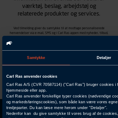
værktøj, beslag, arbejdstøj og
relaterede produkter og services.
Ved tilmelding giver du samtykke til at modtage personaliserede
henvendelser via e-mail, SMS og i Carl Ras-appen med nyheder, tilbud,
kampagner vedrørende produkter og services, som Carl Ras A/S
tilbyder. Markedsføringen skræddersyes på baggrund af dine
kontaktoplysninger, produkter, du viser interesse for hos Carl Ras
(besøgs- og søgehistorik), samt dine tidligere køb (købshistorik).
Samtykket betyder også, at Carl Ras A/S som dataansvarlig kan
Samtykke
Detaljer
behandle ovennævnte personoplysninger. Du kan trække dit
samtykke tilbage ved at trykke "Afmeld" i bunden af hver
henvendelse. Læs mere om behandlingen af personoplysninger i
Carl Ras anvender cookies
vores
persondatapolitik
.
Carl Ras A/S (CVR 70587114) ("Carl Ras") bruger cookies i 
hjemmeside eller app.
Carl Ras anvender forskellige typer cookies (nødvendige coo
og markedsføringscookies), som både kan være vores egne c
tredjeparter. Du kan læse mere herom under "Detaljer".
Kontakt Kundeservice
Information
Kundefordele
Inspiration
Nedenfor kan du give samtykke til vores brug af de cookies
Carl Ras Gruppen
Bliv kontokunde
Specialisten