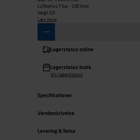
Nåle str. 3 mm/19 stk.
Luftbehov 7 bar - 100 l/min
Vægt 2,0
læs mere
Lagerstatus online
Lagerstatus butik
Vis lagerstatus
Specifikationer
Type
Varebeskrivelse
Kode
Levering & Retur
se all spec