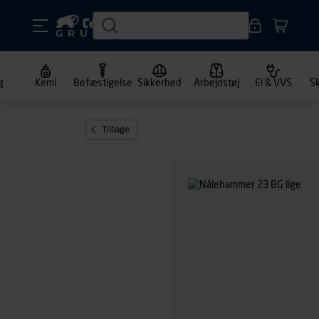
g
Kemi
Befæstigelse
Sikkerhed
Arbejdstøj
El & VVS
S
Tilbage