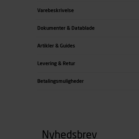
Størrelse
Varebeskrivelse
Benlængde cm
Dokumenter & Datablade
Farve
Artikler & Guides
se all spec
Levering & Retur
Betalingsmuligheder
Nyhedsbrev