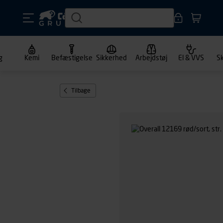
g
Kemi
Befæstigelse
Sikkerhed
Arbejdstøj
El & VVS
S
Tilbage