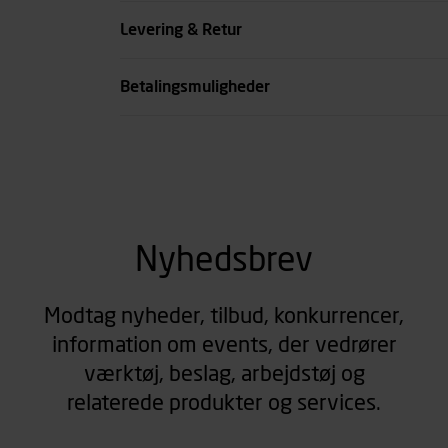
Farve
Levering & Retur
se all spec
Betalingsmuligheder
Nyhedsbrev
Modtag nyheder, tilbud, konkurrencer,
information om events, der vedrører
værktøj, beslag, arbejdstøj og
relaterede produkter og services.