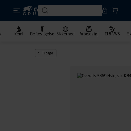
g
Kemi
Befæstigelse
Sikkerhed
Arbejdstøj
El & VVS
S
Tilbage