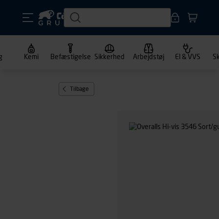
g
Kemi
Befæstigelse
Sikkerhed
Arbejdstøj
El & VVS
S
Tilbage