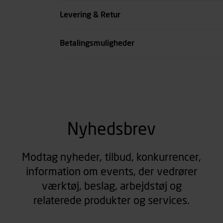
Farve
Levering & Retur
se all spec
Betalingsmuligheder
Nyhedsbrev
Modtag nyheder, tilbud, konkurrencer,
information om events, der vedrører
værktøj, beslag, arbejdstøj og
relaterede produkter og services.