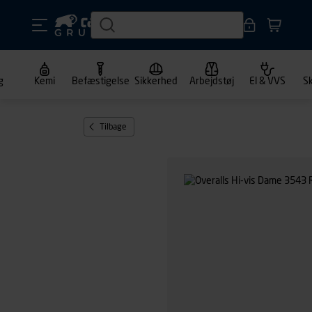
g
Kemi
Befæstigelse
Sikkerhed
Arbejdstøj
El & VVS
S
Tilbage