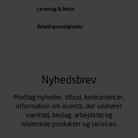
Farve
Levering & Retur
se all spec
Betalingsmuligheder
Nyhedsbrev
Modtag nyheder, tilbud, konkurrencer,
information om events, der vedrører
værktøj, beslag, arbejdstøj og
relaterede produkter og services.