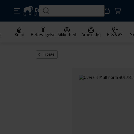
g
Kemi
Befæstigelse
Sikkerhed
Arbejdstøj
El & VVS
S
Tilbage