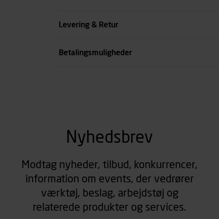
Farve
Levering & Retur
se all spec
Betalingsmuligheder
Nyhedsbrev
Modtag nyheder, tilbud, konkurrencer,
information om events, der vedrører
værktøj, beslag, arbejdstøj og
relaterede produkter og services.