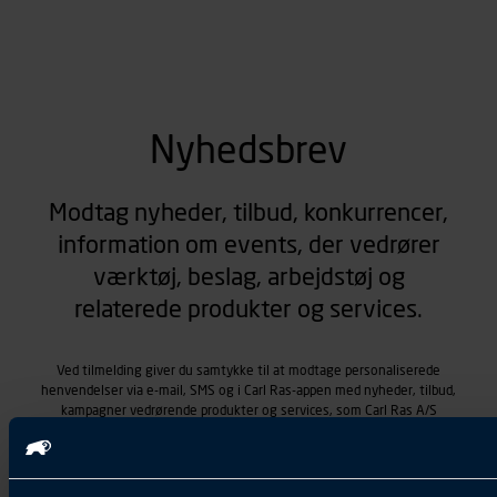
Nyhedsbrev
Modtag nyheder, tilbud, konkurrencer,
information om events, der vedrører
værktøj, beslag, arbejdstøj og
relaterede produkter og services.
Ved tilmelding giver du samtykke til at modtage personaliserede
henvendelser via e-mail, SMS og i Carl Ras-appen med nyheder, tilbud,
kampagner vedrørende produkter og services, som Carl Ras A/S
tilbyder. Markedsføringen skræddersyes på baggrund af dine
kontaktoplysninger, produkter, du viser interesse for hos Carl Ras
(besøgs- og søgehistorik), samt dine tidligere køb (købshistorik).
Samtykket betyder også, at Carl Ras A/S som dataansvarlig kan