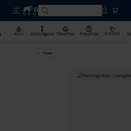
g
Kemi
Befæstigelse
Sikkerhed
Arbejdstøj
El & VVS
S
Tilbage