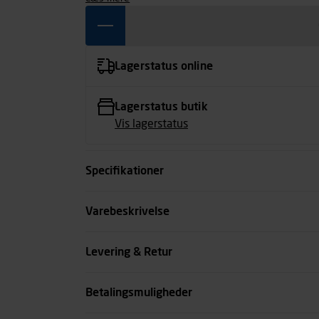
Lagerstatus online
Lagerstatus butik
Vis lagerstatus
Specifikationer
Dimension
Varebeskrivelse
Kode
Levering & Retur
se all spec
Betalingsmuligheder