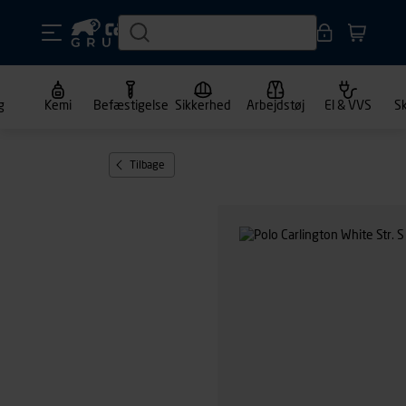
g
Kemi
Befæstigelse
Sikkerhed
Arbejdstøj
El & VVS
S
Tilbage