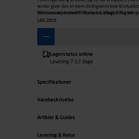
Poloen går aldrig af mode, og nu har vi suppleret v
ærmer giver den et mere distingveret look til situati
mere casual pendant til skjorten. Carlington har mange 
95% kæmmet bomuld/ 5% elastan. Vægt: 230 g/m²
eksklusivitet såsom button-down og manchetten på 
læs mere
behagelig cotton-lycra.
Lagerstatus online
Levering 7-12 dage
Specifikationer
Farve
Varebeskrivelse
Størrelse
Artikler & Guides
Køn
Levering & Retur