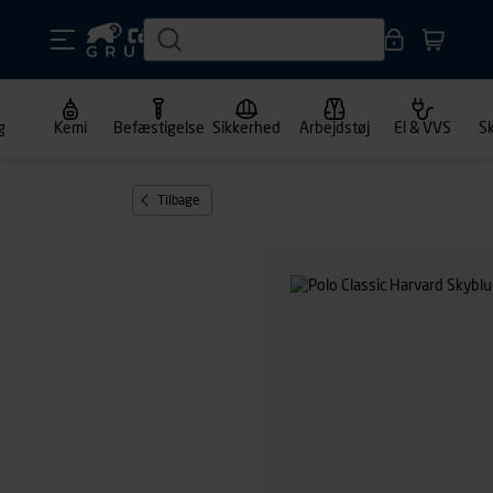
g
Kemi
Befæstigelse
Sikkerhed
Arbejdstøj
El & VVS
S
Tilbage