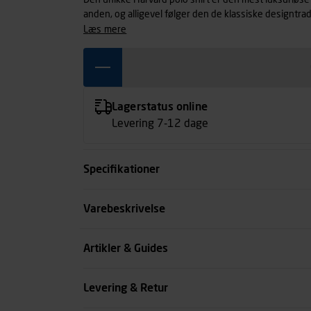
Den unikke Harvard polo shirt er den mest luksuriøse
anden, og alligevel følger den de klassiske designtr
elastan, får den elastiske pasform til at føles passende
læs mere
skjortestand, sammen med tre tone-i-tone knapper ved
originalitet, der tillader brugen af den ved mere velkl
Lagerstatus online
Levering 7-12 dage
Specifikationer
Farve
Varebeskrivelse
Størrelse
Artikler & Guides
Køn
Levering & Retur
se all spec