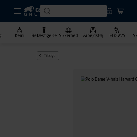
g
Kemi
Befæstigelse
Sikkerhed
Arbejdstøj
El & VVS
S
Tilbage