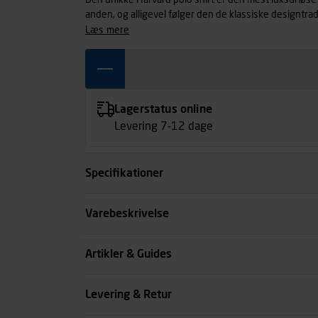
Den unikke Harvard polo shirt er den mest luksuriøse
anden, og alligevel følger den de klassiske designtr
elastan, får den elastiske pasform til at føles passende
læs mere
skjortestand, sammen med tre tone-i-tone knapper ved
originalitet, der tillader brugen af den ved mere velkl
Lagerstatus online
Levering 7-12 dage
Specifikationer
Farve
Varebeskrivelse
Størrelse
Artikler & Guides
Køn
Levering & Retur
se all spec