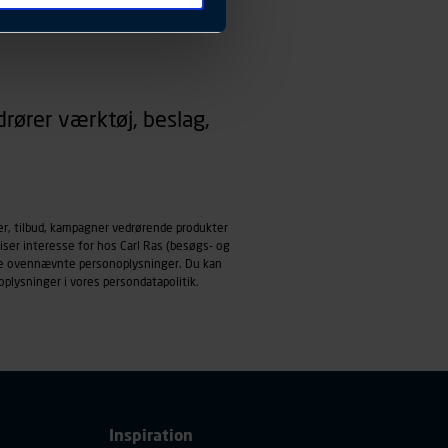
 ændrer den måde
 dit foretrukne sprog, og den
emmeside og apps med
rører værktøj, beslag,
mål behandles der
derne, tidspunkt, hvad der
enhedstype (computer,
ehandling af
er, tilbud, kampagner vedrørende produkter
iser interesse for hos Carl Ras (besøgs- og
ndle ovennævnte personoplysninger. Du kan
oplysninger i vores
persondatapolitik
.
Inspiration