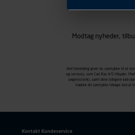
Præferencer
Carl Ras anvender præferenc
hjemmesiden ser ud eller opfø
region, du befinder dig i.
Markedsføringscookies
Carl Ras anvender markedsf
Modtag nyheder, tilbu
henblik på markedsføring, her
personoplysninger om brugen 
klikkes på, sider/indhold de
smartphone mv.) samt de fea
Vi henviser endvidere til vor
Ved tilmelding giver du samtykke til at m
personoplysninger.
og services, som Carl Ras A/S tilbyder. Ma
søgehistorik), samt dine tidligere køb (
trække dit samtykke tilbage ved at 
Kontakt Kundeservice