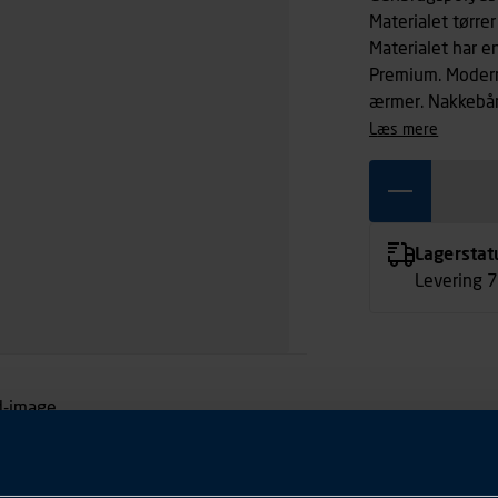
Materialet tørre
Materialet har e
Premium. Modern
ærmer. Nakkebå
læs mere
Lagerstat
Levering 