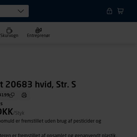
Skurvogn
Entreprenør
t 20683 hvid, Str. S
4199
ms
DKK
/Styk
omuld er fremstillet uden brug af pesticider og
ren er fremstillet af opsamlet og genanvendt plastik.