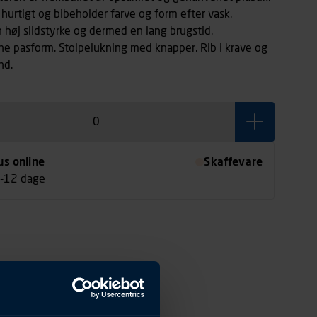
r hurtigt og bibeholder farve og form efter vask.
n høj slidstyrke og dermed en lang brugstid.
e pasform. Stolpelukning med knapper. Rib i krave og
nd.
us online
Skaffevare
7-12 dage