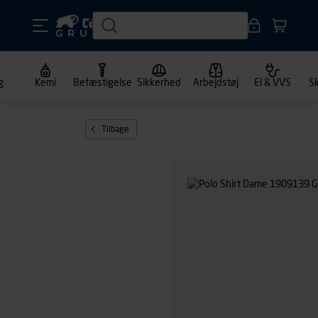
g
Kemi
Befæstigelse
Sikkerhed
Arbejdstøj
El & VVS
S
Tilbage