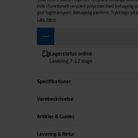
Solid colors: 100% Polyester-recycled. Melange colors
Polo i funktionelt recycled polyester med behagelig 
god fugttransport. Behagelig pasform. Tr
læs mere
Lagerstatus online
Levering 7-12 dage
Specifikationer
Farve
Varebeskrivelse
Størrelse
Artikler & Guides
Køn
Levering & Retur