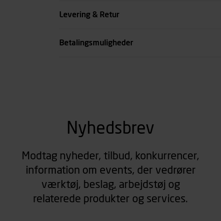
Køn
Levering & Retur
se all spec
Betalingsmuligheder
Nyhedsbrev
Modtag nyheder, tilbud, konkurrencer,
information om events, der vedrører
værktøj, beslag, arbejdstøj og
relaterede produkter og services.