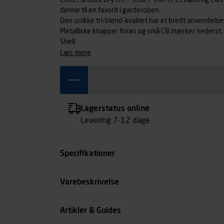
Cutter & Buck DryTec + 35UPF stof er et blødt og el
denne til en favorit i garderoben.
Den unikke tri-blend-kvalitet har et bredt anvendelseso
Metalliske knapper foran og små CB mærker nederst.
Shell
læs mere
Lagerstatus online
Levering 7-12 dage
Specifikationer
Farve
Varebeskrivelse
Størrelse
Artikler & Guides