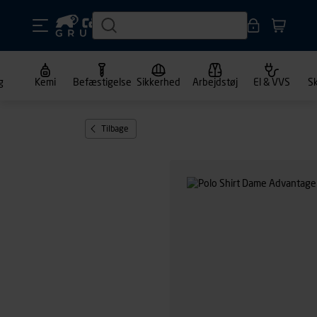
g
Kemi
Befæstigelse
Sikkerhed
Arbejdstøj
El & VVS
S
Tilbage