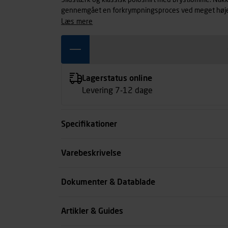
Slidstærk og klassisk poloshirt med brystlomme. Nakk
gennemgået en forkrympningsproces ved meget høje t
ekstra stabilitet og lang levetid.
læs mere
Lagerstatus online
Levering 7-12 dage
Specifikationer
Farve
Varebeskrivelse
Størrelse
Dokumenter & Datablade
Køn
Artikler & Guides
se all spec