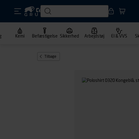
g
Kemi
Befæstigelse
Sikkerhed
Arbejdstøj
El & VVS
S
Tilbage