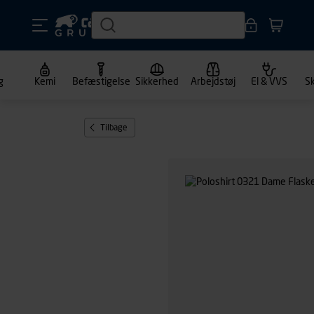
g
Kemi
Befæstigelse
Sikkerhed
Arbejdstøj
El & VVS
S
Tilbage