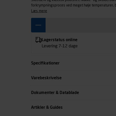
Slidstærk og klassisk poloshirt. Nakke- og skulderbå
forkrympningsproces ved meget høje temperaturer, båd
lang levetid. Let figursyet.
læs mere
Lagerstatus online
Levering 7-12 dage
Specifikationer
Farve
Varebeskrivelse
Størrelse
Dokumenter & Datablade
Køn
Artikler & Guides
se all spec