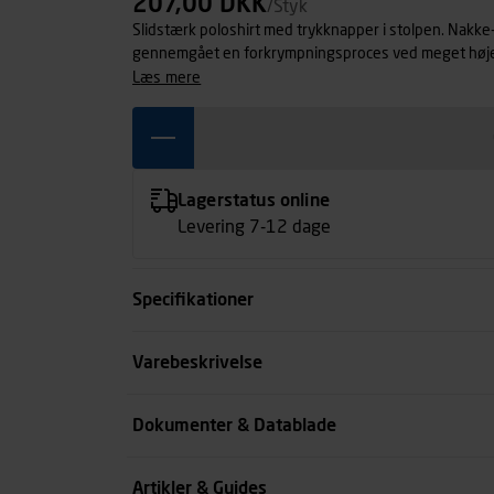
207,00 DKK
/Styk
Slidstærk poloshirt med trykknapper i stolpen. Nakke
gennemgået en forkrympningsproces ved meget høje t
ekstra stabilitet og lang levetid.
læs mere
Lagerstatus online
Levering 7-12 dage
Specifikationer
Farve
Varebeskrivelse
Størrelse
Dokumenter & Datablade
Køn
Artikler & Guides