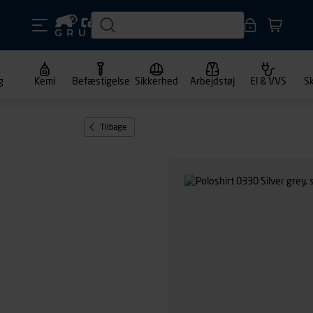
g
Kemi
Befæstigelse
Sikkerhed
Arbejdstøj
El & VVS
S
Tilbage