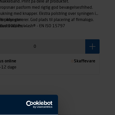
 Nakkebånd. Print på dele af produktet.
ropsnær pasform med rigtig god bevægelsesfrihed.
lukning med knapper. Ekstra polstring over syningen i
n ikke generer. God plads til placering af firmalogo.
% polyester
dustrivaskes.
dard 100; ProWash® - EN ISO 15797
us online
Skaffevare
7-12 dage