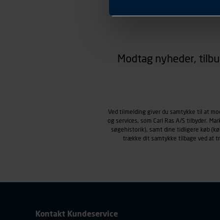
Præferencer
Carl Ras anvender præferenc
hjemmesiden ser ud eller opfø
region, du befinder dig i.
Markedsføringscookies
Carl Ras anvender markedsf
Modtag nyheder, tilbu
henblik på markedsføring, her
personoplysninger om brugen 
klikkes på, sider/indhold de
smartphone mv.) samt de fea
Vi henviser endvidere til vor
Ved tilmelding giver du samtykke til at m
personoplysninger.
og services, som Carl Ras A/S tilbyder. Ma
søgehistorik), samt dine tidligere køb (
trække dit samtykke tilbage ved at 
Kontakt Kundeservice