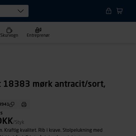
Skurvogn
Entreprenør
t 18383 mørk antracit/sort,
8941
ms
DKK
/Styk
 Kraftig kvalitet. Rib i krave. Stolpelukning med