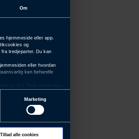
Om
es hjemmeside eller app.
tikcookies og
ra tredjeparter. Du kan
hjemmesiden eller hvordan
taansvarlig kan behandle
an du bl.a. finde information
Marketing
ektiviteten af vores
m derfor skal være nemme at
eside og app), herunder
søgeord, IP-adresse,
Tillad alle cookies