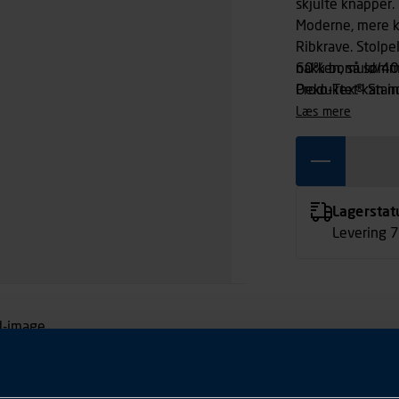
skjulte knapper.
Moderne, mere k
Ribkrave. Stolpe
nakken, så sømme
60% bomuld/40
Produktet kan in
Oeko-Tex® Stan
læs mere
Lagerstat
Levering 