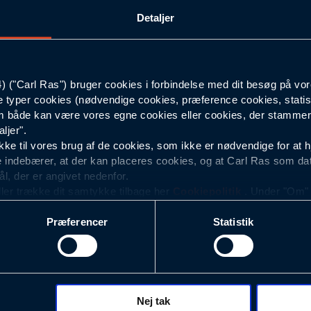
Detaljer
XS
Mørkegrå
("Carl Ras") bruger cookies i forbindelse med dit besøg på vor
e typer cookies (nødvendige cookies, præference cookies, statis
Herre
 både kan være vores egne cookies eller cookies, der stammer f
ljer".
e til vores brug af de cookies, som ikke er nødvendige for at 
 indebærer, at der kan placeres cookies, og at Carl Ras som da
ål, der er angivet nedenfor.
ller trække dit samtykke tilbage her
Cookiepolitik
. Under "Om" k
ookies.
Præferencer
Statistik
okies med det formål at optimere design, brugervenlighed og eff
r analyser af, hvilke oplysninger der er mest populære, og so
ndles der personoplysninger om brugen af vores platforme (hjemm
, hvad der klikkes på, sider/indhold der besøges, browsertype, 
 (computer, smartphone mv.) samt de features, der anvendes.
Nej tak