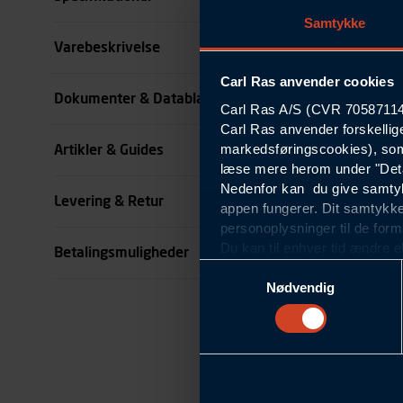
Samtykke
Størrelse
Varebeskrivelse
Carl Ras anvender cookies
Farve
Dokumenter & Datablade
Carl Ras A/S (CVR 70587114) 
Carl Ras anvender forskellig
Køn
markedsføringscookies), som
Artikler & Guides
se all specifikationer
læse mere herom under "Deta
Nedenfor kan du give samtykk
Levering & Retur
appen fungerer. Dit samtykke
personoplysninger til de form
Du kan til enhver tid ændre e
Betalingsmuligheder
om blokering og sletning af c
Samtykkevalg
Statistikcookies
Nødvendig
Carl Ras anvender statistikco
hjemmeside og apps, herunde
finde. Til dette formål beha
færden på siderne, tidspunkt
informationer om enhedstype