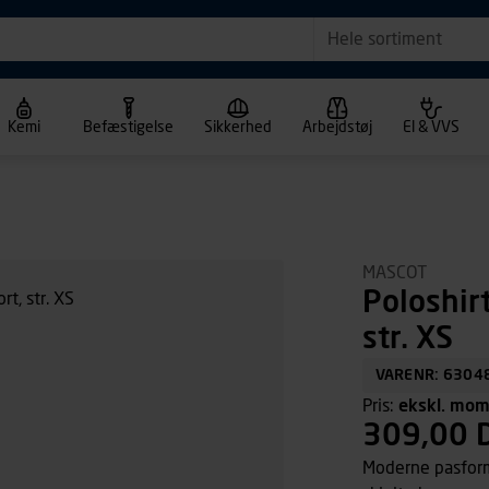
Hele sortiment
Kemi
Befæstigelse
Sikkerhed
Arbejdstøj
El & VVS
MASCOT
Poloshir
str. XS
VARENR: 6304
Pris:
ekskl. mo
309,00 
Moderne pasform.