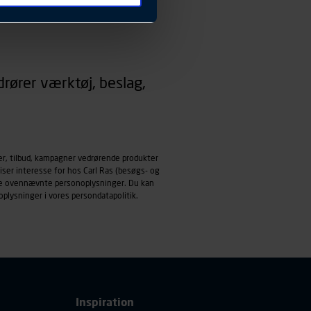
 ændrer den måde
 dit foretrukne sprog, og den
emmeside og apps med
rører værktøj, beslag,
mål behandles der
derne, tidspunkt, hvad der
enhedstype (computer,
ehandling af
er, tilbud, kampagner vedrørende produkter
iser interesse for hos Carl Ras (besøgs- og
ndle ovennævnte personoplysninger. Du kan
oplysninger i vores
persondatapolitik
.
Inspiration