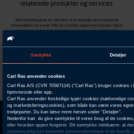
relaterede produkter og services.
Ved tilmelding giver du samtykke til at modtage personaliserede
henvendelser via e-mail, SMS og i Carl Ras-appen med nyheder, tilbud,
kampagner vedrørende produkter og services, som Carl Ras A/S
tilbyder. Markedsføringen skræddersyes på baggrund af dine
kontaktoplysninger, produkter, du viser interesse for hos Carl Ras
(besøgs- og søgehistorik), samt dine tidligere køb (købshistorik).
Samtykket betyder også, at Carl Ras A/S som dataansvarlig kan
Samtykke
Detaljer
behandle ovennævnte personoplysninger. Du kan trække dit
samtykke tilbage ved at trykke "Afmeld" i bunden af hver
henvendelse. Læs mere om behandlingen af personoplysninger i
vores
persondatapolitik
.
Carl Ras anvender cookies
Carl Ras A/S (CVR 70587114) ("Carl Ras") bruger cookies i 
hjemmeside eller app.
Carl Ras anvender forskellige typer cookies (nødvendige coo
og markedsføringscookies), som både kan være vores egne c
tredjeparter. Du kan læse mere herom under "Detaljer".
Kontakt Kundeservice
Information
Kundefordele
Inspiration
Nedenfor kan du give samtykke til vores brug af de cookies
Carl Ras Gruppen
Bliv kontokunde
Specialisten
eller hvordan appen fungerer. Dit samtykke indebærer, at de
44 85 55
Om os
Services
Produktløsninger
dataansvarlig kan behandle personoplysninger til de formål, 