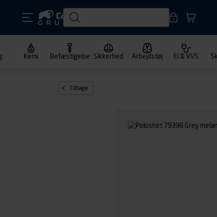
g
Kemi
Befæstigelse
Sikkerhed
Arbejdstøj
El & VVS
S
Tilbage