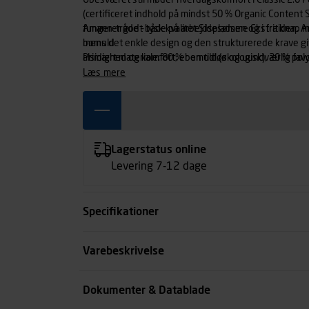
Ubesværet stil møder hverdagskomfort i Classic 2.0 Po
(certificeret indhold på mindst 50 % Organic Content
fungerer godt både på arbejdspladsen og i fritiden. Ama
Amann-tråde – tysk kvalitet Sidesømme Ekstra knap 
mens det enkle design og den strukturerede krave give
bomuld
alsidighed og komfort, er en tidløs og uundværlig favo
Primært materiale: 80 % bomuld (økologisk), 20 % pol
læs mere
Lagerstatus online
Levering 7-12 dage
Specifikationer
Størrelse
Varebeskrivelse
Køn
Dokumenter & Datablade