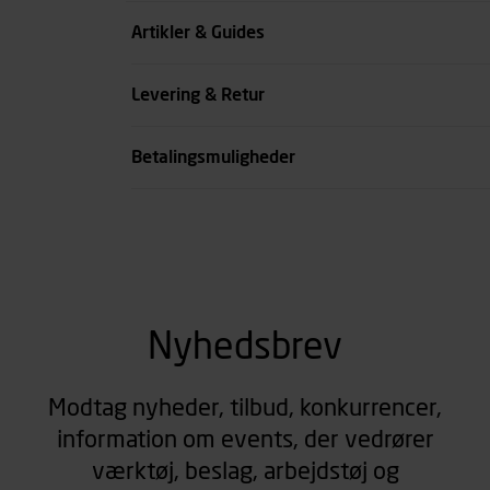
Kode
Artikler & Guides
se all spec
Levering & Retur
Betalingsmuligheder
Nyhedsbrev
Modtag nyheder, tilbud, konkurrencer,
information om events, der vedrører
værktøj, beslag, arbejdstøj og