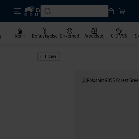
g
Kemi
Befæstigelse
Sikkerhed
Arbejdstøj
El & VVS
S
Tilbage