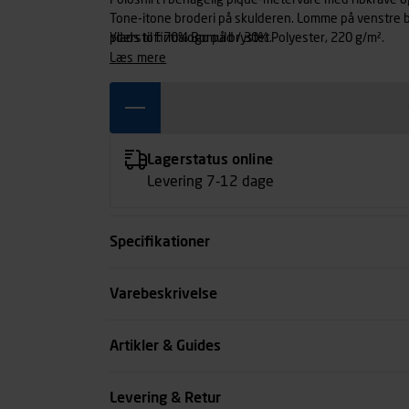
Poloshirt i behagelig pique-metervare med ribkrave 
Tone-itone broderi på skulderen. Lomme på venstre br
plads til firmalogo på brystet.
Yderstof: 70% Bomuld / 30% Polyester, 220 g/m².
læs mere
Lagerstatus online
Levering 7-12 dage
Specifikationer
Størrelse
Varebeskrivelse
Farve
Artikler & Guides
Køn
Levering & Retur