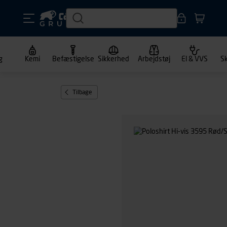
g
Kemi
Befæstigelse
Sikkerhed
Arbejdstøj
El & VVS
S
Tilbage