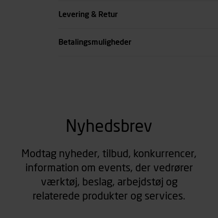
Køn
Levering & Retur
se all spec
Betalingsmuligheder
Nyhedsbrev
Modtag nyheder, tilbud, konkurrencer,
information om events, der vedrører
værktøj, beslag, arbejdstøj og
relaterede produkter og services.