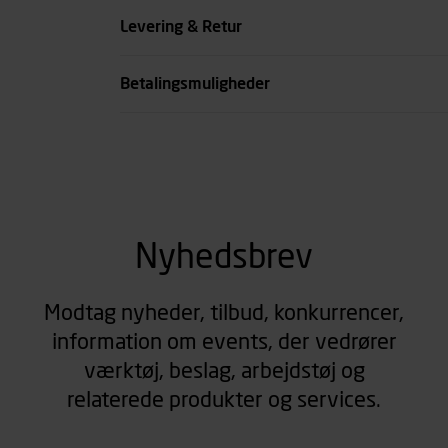
Levering & Retur
DIN Aluminium til
Type
Betalingsmuligheder
se all spec
Nyhedsbrev
Modtag nyheder, tilbud, konkurrencer,
information om events, der vedrører
værktøj, beslag, arbejdstøj og
relaterede produkter og services.