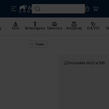
g
Kemi
Befæstigelse
Sikkerhed
Arbejdstøj
El & VVS
S
Tilbage