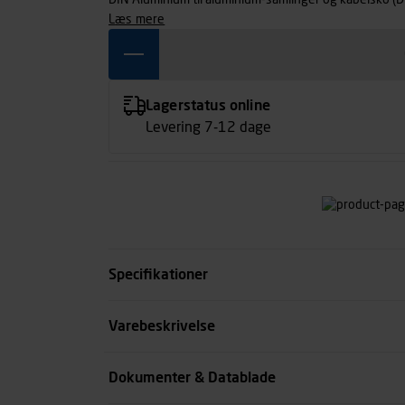
DIN Aluminium til aluminium-samlinger og kabelsko (
læs mere
Lagerstatus online
Levering 7-12 dage
Specifikationer
Kæbeprofil
Varebeskrivelse
DIN Aluminium til
Passer til rør systemer
Dokumenter & Datablade