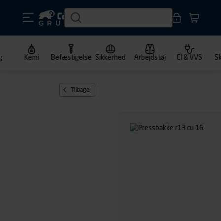
g
Kemi
Befæstigelse
Sikkerhed
Arbejdstøj
El & VVS
S
Tilbage