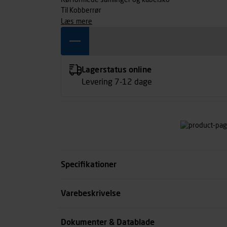
Rørformede samlinger og kabelsko
Til Kobberrør
læs mere
Lagerstatus online
Levering 7-12 dage
Specifikationer
Kæbeprofil
Varebeskrivelse
Passer til rør systemer
Dokumenter & Datablade