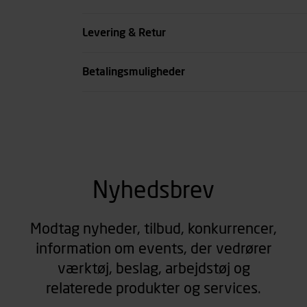
Type
Levering & Retur
se all spec
Betalingsmuligheder
Nyhedsbrev
Modtag nyheder, tilbud, konkurrencer,
information om events, der vedrører
værktøj, beslag, arbejdstøj og
relaterede produkter og services.