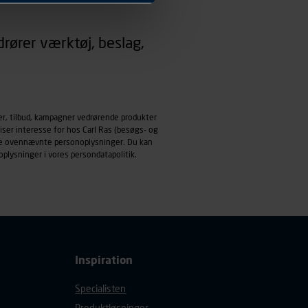
 dit foretrukne sprog, og den
rører værktøj, beslag,
emmeside og apps med
mål behandles der
derne, tidspunkt, hvad der
enhedstype (computer,
er, tilbud, kampagner vedrørende produkter
iser interesse for hos Carl Ras (besøgs- og
ehandling af
ndle ovennævnte personoplysninger. Du kan
oplysninger i vores
persondatapolitik
.
Inspiration
Specialisten