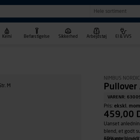
Hele sortiment
Kemi
Befæstigelse
Sikkerhed
Arbejdstøj
El & VVS
NIMBUS NORDIC
Pullover
VARENR: 6300
Pris:
ekskl. mo
459,00 
Uanset anledning
blend, et godt s
elegante V-neck,
50% merinould/ 