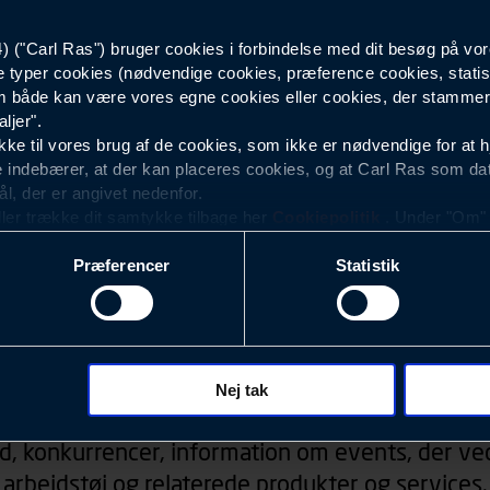
("Carl Ras") bruger cookies i forbindelse med dit besøg på vor
Herre
e typer cookies (nødvendige cookies, præference cookies, statis
 både kan være vores egne cookies eller cookies, der stammer f
ljer".
e til vores brug af de cookies, som ikke er nødvendige for at 
 indebærer, at der kan placeres cookies, og at Carl Ras som da
ål, der er angivet nedenfor.
ller trække dit samtykke tilbage her
Cookiepolitik
. Under "Om" k
ookies.
Præferencer
Statistik
okies med det formål at optimere design, brugervenlighed og eff
r analyser af, hvilke oplysninger der er mest populære, og so
ndles der personoplysninger om brugen af vores platforme (hjemm
, hvad der klikkes på, sider/indhold der besøges, browsertype, 
Nyhedsbrev
 (computer, smartphone mv.) samt de features, der anvendes.
Nej tak
ecookies for at vores hjemmeside kan huske oplysninger, der
d, konkurrencer, information om events, der ved
rer sig på. Til dette formål behandles der personoplysninger om
arbejdstøj og relaterede produkter og services.