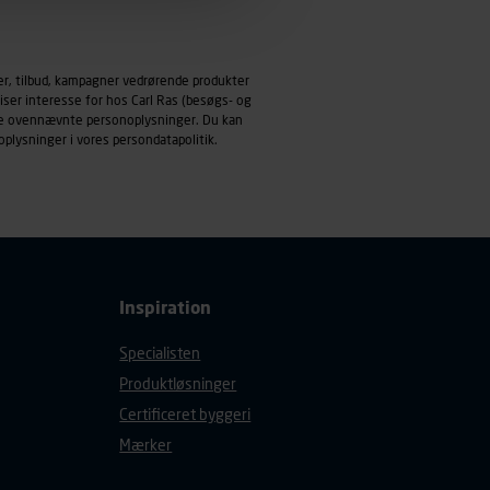
emmeside og apps med
mål behandles der
er, tilbud, kampagner vedrørende produkter
derne, tidspunkt, hvad der
iser interesse for hos Carl Ras (besøgs- og
enhedstype (computer,
ndle ovennævnte personoplysninger. Du kan
oplysninger i vores
persondatapolitik
.
ehandling af
Inspiration
Specialisten
Produktløsninger
Certificeret byggeri
Mærker