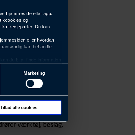
es hjemmeside eller app.
tikcookies og
ra tredjeparter. Du kan
hjemmesiden eller hvordan
taansvarlig kan behandle
an du bl.a. finde information
Marketing
ektiviteten af vores
m derfor skal være nemme at
eside og app), herunder
søgeord, IP-adresse,
Tillad alle cookies
 ændrer den måde
rører værktøj, beslag,
 dit foretrukne sprog, og den