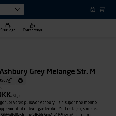
Skurvogn
Entreprenør
 Ashbury Grey Melange Str. M
9567
ms
DKK
/Styk
en, er vores pullover Ashbury, i sin super fine merino
upplement til enhver garderobe. Med detaljer, som den
 en fully fashion finish og påsatte ærmer, er denne
50% anti-peeling akryl. Vægt: 155 g/m²