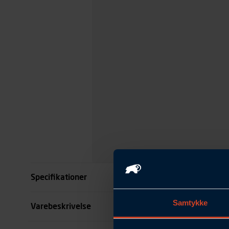
Specifikationer
Samtykke
Størrelse
Varebeskrivelse
Farve