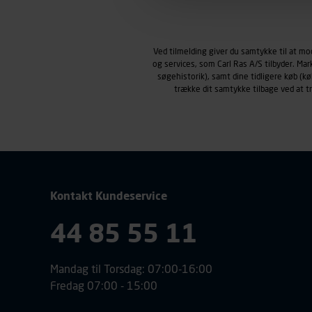
Markedsføringscookies
Carl Ras anvender markedsf
henblik på markedsføring, her
Ved tilmelding giver du samtykke til at m
personoplysninger om brugen 
og services, som Carl Ras A/S tilbyder. Ma
klikkes på, sider/indhold de
søgehistorik), samt dine tidligere køb (
smartphone mv.) samt de fea
trække dit samtykke tilbage ved at 
Vi henviser endvidere til vor
personoplysninger.
Kontakt Kundeservice
44 85 55 11
Mandag til Torsdag: 07:00-16:00
Fredag 07:00 - 15:00