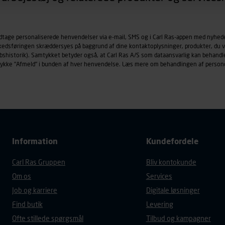
øringscookies med det formål at spore besøgende på vores hj
under vise annoncer, der er relevante (profilering). Til dette for
odtage personaliserede henvendelser via e-mail, SMS og i Carl Ras-appen med nyhed
af vores platforme (hjemmeside og app), herunder færden på si
rkedsføringen skræddersyes på baggrund af dine kontaktoplysninger, produkter, du v
r besøges, browsertype, søgeord, IP-adresse, informationer om 
købshistorik). Samtykket betyder også, at Carl Ras A/S som dataansvarlig kan beha
tures, der anvendes.
trykke "Afmeld" i bunden af hver henvendelse. Læs mere om behandlingen af person
es
persondatapolitik
, der indeholder yderligere information om b
Information
Kundefordele
Carl Ras Gruppen
Bliv kontokunde
Om os
Services
Job og karriere
Digitale løsninger
Find butik
Levering
Ofte stillede spørgsmål
Tilbud og kampagner