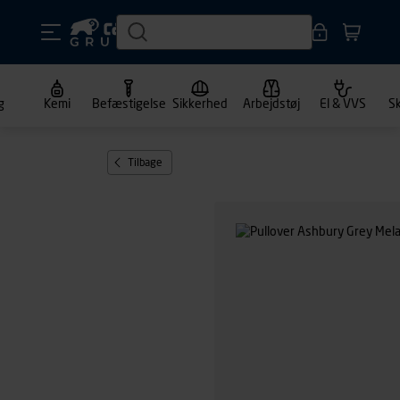
g
Kemi
Befæstigelse
Sikkerhed
Arbejdstøj
El & VVS
S
Tilbage