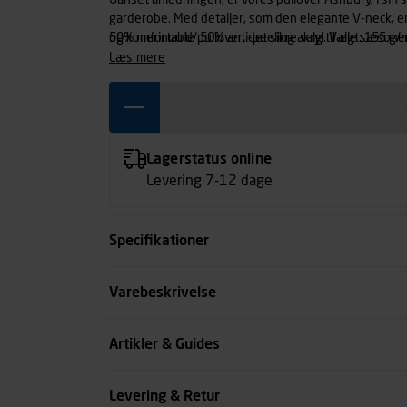
Uanset anledningen, er vores pullover Ashbury, i sin 
garderobe. Med detaljer, som den elegante V-neck, en
og komfortable pullover, det sikre valg til alle sæsone
50% merinould/ 50% anti-peeling akryl. Vægt: 155 g/
læs mere
Lagerstatus online
Levering 7-12 dage
Specifikationer
Størrelse
Varebeskrivelse
Farve
Artikler & Guides
Køn
Levering & Retur