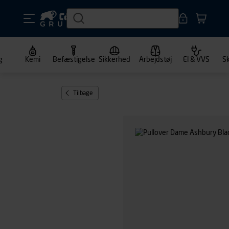
g
Kemi
Befæstigelse
Sikkerhed
Arbejdstøj
El & VVS
S
Tilbage