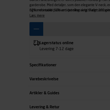
Uanset anledningen, er vores pullover Ashbury, i sin 
garderobe. Med detaljer, som den elegante V-neck, en
og komfortable pullover, det sikre valg til alle sæsone
50% merinould/ 50% anti-peeling akryl. Vægt: 155 g/
læs mere
Lagerstatus online
Levering 7-12 dage
Specifikationer
Størrelse
Varebeskrivelse
Farve
Artikler & Guides
Køn
Levering & Retur