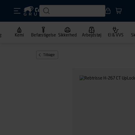
g
Kemi
Befæstigelse
Sikkerhed
Arbejdstøj
El & VVS
S
Tilbage