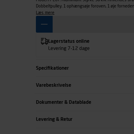
Model H-267. Aluminium. Styrke 30 kN. Anvendes til at
Dobbeltpulley. 1 ophængsøje foroven, 1 øje forneden
det nemt at låse og låse Freelock kammen.
læs mere
Lagerstatus online
Levering 7-12 dage
Specifikationer
Type
Varebeskrivelse
Kode
Dokumenter & Datablade
se all spec
Levering & Retur