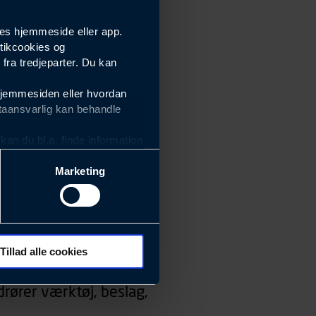
es hjemmeside eller app.
tikcookies og
ra tredjeparter. Du kan
hjemmesiden eller hvordan
taansvarlig kan behandle
an du bl.a. finde information
Marketing
ektiviteten af vores
m derfor skal være nemme at
eside og app), herunder
søgeord, IP-adresse,
Tillad alle cookies
 ændrer den måde
rører værktøj, beslag,
 dit foretrukne sprog, og den