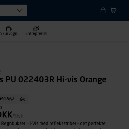
Skurvogn
Entreprenør
R
s PU 022403R Hi-vis Orange
9918
ms
DKK
/Styk
 Regnbukser Hi-Vis med refleksstriber – det perfekte