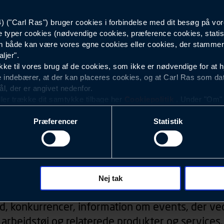
("Carl Ras") bruger cookies i forbindelse med dit besøg på vor
Herre
e typer cookies (nødvendige cookies, præference cookies, statis
 både kan være vores egne cookies eller cookies, der stammer f
ljer".
e til vores brug af de cookies, som ikke er nødvendige for at 
 indebærer, at der kan placeres cookies, og at Carl Ras som da
ål, der er angivet nedenfor.
ller trække dit samtykke tilbage her
Cookiepolitik
. Under "Om" k
ookies.
Præferencer
Statistik
okies med det formål at optimere design, brugervenlighed og eff
r analyser af, hvilke oplysninger der er mest populære, og so
ndles der personoplysninger om brugen af vores platforme (hjemm
, hvad der klikkes på, sider/indhold der besøges, browsertype, 
Nyhedsbrev
 (computer, smartphone mv.) samt de features, der anvendes.
Nej tak
ecookies for at vores hjemmeside kan huske oplysninger, der
d, konkurrencer, information om events, der ved
rer sig på. Til dette formål behandles der personoplysninger om
arbejdstøj og relaterede produkter og services.