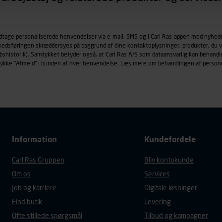
øringscookies med det formål at spore besøgende på vores hj
under vise annoncer, der er relevante (profilering). Til dette for
odtage personaliserede henvendelser via e-mail, SMS og i Carl Ras-appen med nyhed
af vores platforme (hjemmeside og app), herunder færden på si
rkedsføringen skræddersyes på baggrund af dine kontaktoplysninger, produkter, du v
r besøges, browsertype, søgeord, IP-adresse, informationer om 
købshistorik). Samtykket betyder også, at Carl Ras A/S som dataansvarlig kan beha
tures, der anvendes.
trykke "Afmeld" i bunden af hver henvendelse. Læs mere om behandlingen af person
es
persondatapolitik
, der indeholder yderligere information om b
Information
Kundefordele
Carl Ras Gruppen
Bliv kontokunde
Om os
Services
Job og karriere
Digitale løsninger
Find butik
Levering
Ofte stillede spørgsmål
Tilbud og kampagner