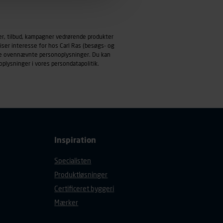
emmeside og apps med
mål behandles der
er, tilbud, kampagner vedrørende produkter
derne, tidspunkt, hvad der
iser interesse for hos Carl Ras (besøgs- og
enhedstype (computer,
ndle ovennævnte personoplysninger. Du kan
oplysninger i vores
persondatapolitik
.
ehandling af
Inspiration
Specialisten
Produktløsninger
Certificeret byggeri
Mærker