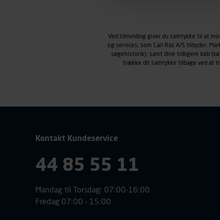
Markedsføringscookies
Carl Ras anvender markedsf
henblik på markedsføring, her
Ved tilmelding giver du samtykke til at m
personoplysninger om brugen 
og services, som Carl Ras A/S tilbyder. Ma
klikkes på, sider/indhold de
søgehistorik), samt dine tidligere køb (
smartphone mv.) samt de fea
trække dit samtykke tilbage ved at 
Vi henviser endvidere til vor
personoplysninger.
Kontakt Kundeservice
44 85 55 11
Mandag til Torsdag: 07:00-16:00
Fredag 07:00 - 15:00