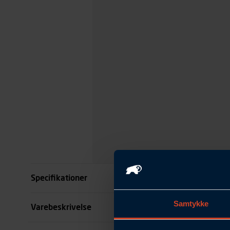
Specifikationer
Samtykke
Størrelse
Varebeskrivelse
Farve