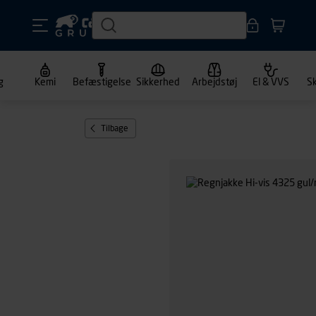
g
Kemi
Befæstigelse
Sikkerhed
Arbejdstøj
El & VVS
S
Tilbage