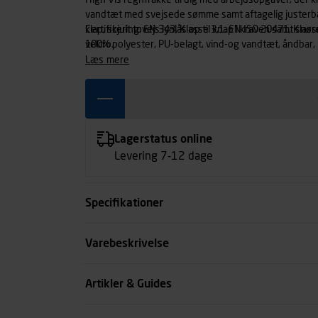
High Vis regnfrakke til dig med arbejdsopgaver, der kr
vandtæt med svejsede sømme samt aftagelig justerba
klap, skjult tovejs lynlås op til knap i kraven samt s
Certificering: EN 343, Klasse 3,1. EN ISO 20471, Klass
velcro.
100% polyester, PU-belagt, vind-og vandtæt, åndbar,
læs mere
Lagerstatus online
Levering 7-12 dage
Specifikationer
Størrelse
Varebeskrivelse
Farve
Artikler & Guides
Køn