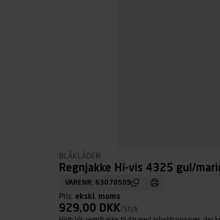
BLÅKLÄDER
Regnjakke Hi-vis 4325 gul/marin
VARENR: 63070509
Pris:
ekskl. moms
929,00 DKK
/Styk