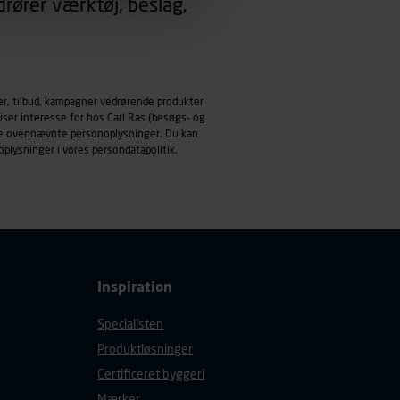
rører værktøj, beslag,
emmeside og apps med
mål behandles der
derne, tidspunkt, hvad der
er, tilbud, kampagner vedrørende produkter
enhedstype (computer,
iser interesse for hos Carl Ras (besøgs- og
ndle ovennævnte personoplysninger. Du kan
ehandling af
oplysninger i vores
persondatapolitik
.
Inspiration
Specialisten
Produktløsninger
Certificeret byggeri