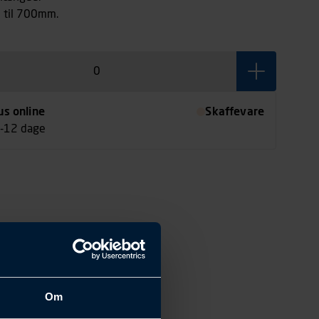
p til 700mm.
us online
Skaffevare
7-12 dage
Om