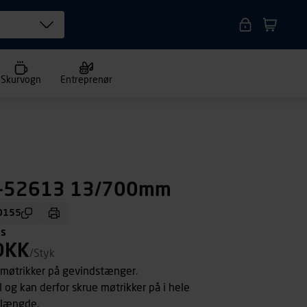
Skurvogn
Entreprenør
B-52613 13/700mm
0155
ms
DKK
/Styk
 møtrikker på gevindstænger.
 og kan derfor skrue møtrikker på i hele
 længde.