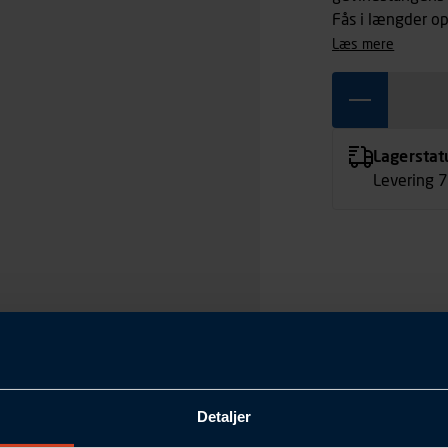
Fås i længder o
læs mere
Lagerstat
Levering 
Detaljer