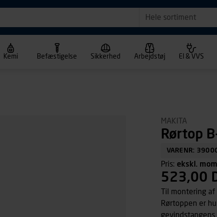
Hele sortiment
Kemi
Befæstigelse
Sikkerhed
Arbejdstøj
El & VVS
MAKITA
Rørtop 
VARENR: 3900
Pris:
ekskl. mo
523,00 
Til montering af
Rørtoppen er hul
gevindstangens