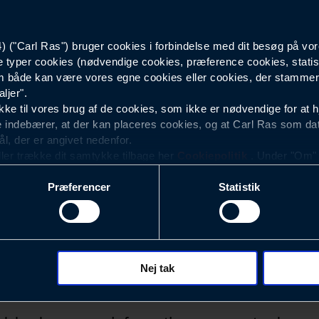
B-52613
("Carl Ras") bruger cookies i forbindelse med dit besøg på vor
e typer cookies (nødvendige cookies, præference cookies, statis
 både kan være vores egne cookies eller cookies, der stammer f
ljer".
e til vores brug af de cookies, som ikke er nødvendige for at 
 indebærer, at der kan placeres cookies, og at Carl Ras som da
ål, der er angivet nedenfor.
ller trække dit samtykke tilbage her
Cookiepolitik
. Under "Om" k
ookies.
Præferencer
Statistik
okies med det formål at optimere design, brugervenlighed og eff
r analyser af, hvilke oplysninger der er mest populære, og so
ndles der personoplysninger om brugen af vores platforme (hjemm
, hvad der klikkes på, sider/indhold der besøges, browsertype, 
 (computer, smartphone mv.) samt de features, der anvendes.
Nej tak
Nyhedsbrev
ecookies for at vores hjemmeside kan huske oplysninger, der
rer sig på. Til dette formål behandles der personoplysninger om