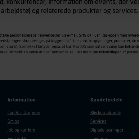
d, konkurrencer, information om events, der ved
arbejdstøj og relaterede produkter og services.
øringscookies med det formål at spore besøgende på vores hj
under vise annoncer, der er relevante (profilering). Til dette for
af vores platforme (hjemmeside og app), herunder færden på si
odtage personaliserede henvendelser via e-mail, SMS og i Carl Ras-appen med nyhed
r besøges, browsertype, søgeord, IP-adresse, informationer om 
rkedsføringen skræddersyes på baggrund af dine kontaktoplysninger, produkter, du v
tures, der anvendes.
købshistorik). Samtykket betyder også, at Carl Ras A/S som dataansvarlig kan beha
es
persondatapolitik
, der indeholder yderligere information om b
trykke "Afmeld" i bunden af hver henvendelse. Læs mere om behandlingen af person
Information
Kundefordele
Carl Ras Gruppen
Bliv kontokunde
Om os
Services
Job og karriere
Digitale løsninger