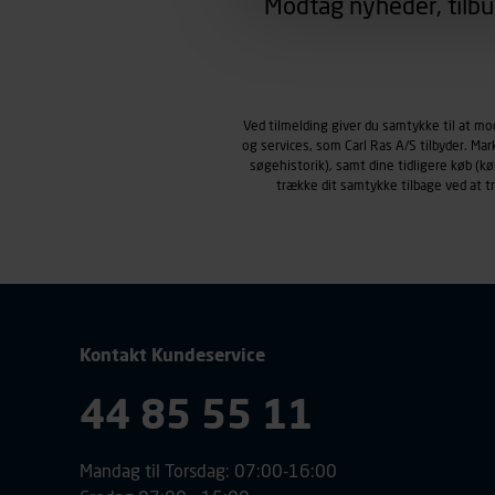
Modtag nyheder, tilbu
region, du befinder dig i.
Markedsføringscookies
Carl Ras anvender markedsf
henblik på markedsføring, her
personoplysninger om brugen 
Ved tilmelding giver du samtykke til at m
klikkes på, sider/indhold de
og services, som Carl Ras A/S tilbyder. Ma
smartphone mv.) samt de fea
søgehistorik), samt dine tidligere køb (
Vi henviser endvidere til vor
trække dit samtykke tilbage ved at 
personoplysninger.
Kontakt Kundeservice
44 85 55 11
Mandag til Torsdag: 07:00-16:00