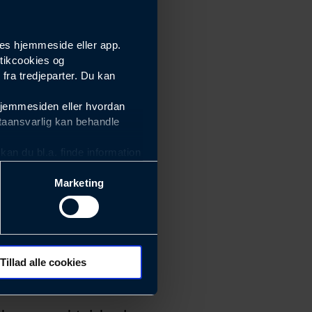
es hjemmeside eller app.
tikcookies og
ra tredjeparter. Du kan
hjemmesiden eller hvordan
taansvarlig kan behandle
an du bl.a. finde information
Marketing
ektiviteten af vores
m derfor skal være nemme at
eside og app), herunder
søgeord, IP-adresse,
Tillad alle cookies
 ændrer den måde
 dit foretrukne sprog, og den