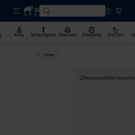
g
Kemi
Befæstigelse
Sikkerhed
Arbejdstøj
El & VVS
S
Tilbage