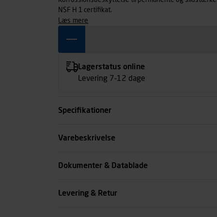
Korrossionsbeskyttelse til permanente og slidstærke
NSF H 1 certifikat.
læs mere
Lagerstatus online
Levering 7-12 dage
Specifikationer
Indhold
Varebeskrivelse
Kode
Dokumenter & Datablade
se all spec
Levering & Retur