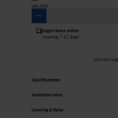
Sæt.
læs mere
Lagerstatus online
Levering 7-12 dage
Specifikationer
Kode
Varebeskrivelse
se all spec
Levering & Retur