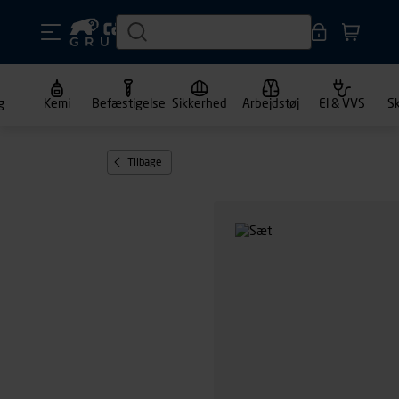
g
Kemi
Befæstigelse
Sikkerhed
Arbejdstøj
El & VVS
S
Tilbage