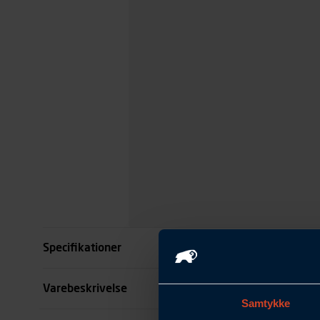
Specifikationer
Størrelse
Varebeskrivelse
Samtykke
Køn