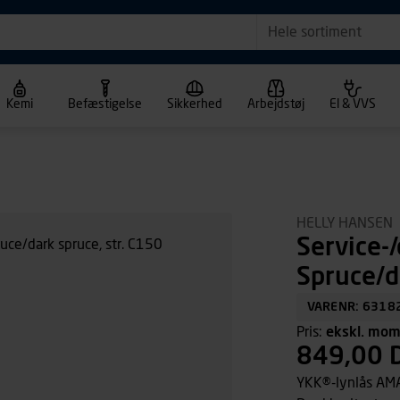
Hele sortiment
Kemi
Befæstigelse
Sikkerhed
Arbejdstøj
El & VVS
HELLY HANSEN
Service-
Spruce/d
VARENR: 6318
Pris:
ekskl. mo
849,00 
YKK®-lynlås AMA