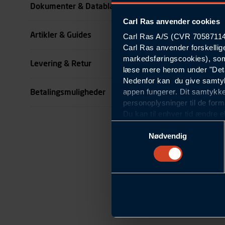
Dokumenter & Datablade
Carl Ras anvender cookies
Kode
Artikler & Guides
Carl Ras A/S (CVR 70587114) 
se all specifikationer
Carl Ras anvender forskellig
markedsføringscookies), som
Levering & Retur
læse mere herom under "Deta
Nedenfor kan du give samtykk
appen fungerer. Dit samtykke
Betalingsmuligheder
personoplysninger til de form
Du kan til enhver tid ændre e
om blokering og sletning af c
Samtykkevalg
Statistikcookies
Nødvendig
Carl Ras anvender statistikco
hjemmeside og apps, herunde
finde. Til dette formål beha
færden på siderne, tidspunkt
informationer om enhedstype
Præferencer
Carl Ras anvender præferenc
hjemmesiden ser ud eller opfø