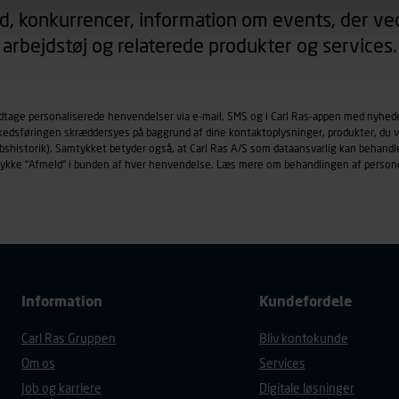
d, konkurrencer, information om events, der ved
arbejdstøj og relaterede produkter og services.
øringscookies med det formål at spore besøgende på vores hj
under vise annoncer, der er relevante (profilering). Til dette for
af vores platforme (hjemmeside og app), herunder færden på si
r besøges, browsertype, søgeord, IP-adresse, informationer om 
odtage personaliserede henvendelser via e-mail, SMS og i Carl Ras-appen med nyhed
rkedsføringen skræddersyes på baggrund af dine kontaktoplysninger, produkter, du v
tures, der anvendes.
købshistorik). Samtykket betyder også, at Carl Ras A/S som dataansvarlig kan beha
es
persondatapolitik
, der indeholder yderligere information om b
trykke "Afmeld" i bunden af hver henvendelse. Læs mere om behandlingen af person
Information
Kundefordele
Carl Ras Gruppen
Bliv kontokunde
Om os
Services
Job og karriere
Digitale løsninger