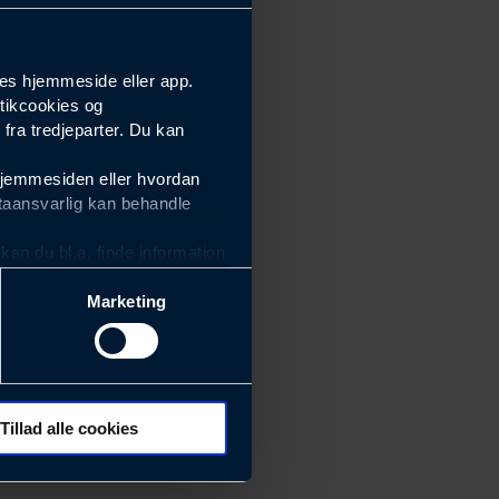
es hjemmeside eller app.
tikcookies og
ra tredjeparter. Du kan
hjemmesiden eller hvordan
taansvarlig kan behandle
an du bl.a. finde information
Marketing
ektiviteten af vores
m derfor skal være nemme at
eside og app), herunder
søgeord, IP-adresse,
Tillad alle cookies
 ændrer den måde
 dit foretrukne sprog, og den