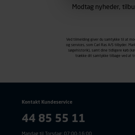
region, du befinder dig i.
Modtag nyheder, tilbu
Markedsføringscookies
Carl Ras anvender markedsf
henblik på markedsføring, her
personoplysninger om brugen 
klikkes på, sider/indhold de
Ved tilmelding giver du samtykke til at m
og services, som Carl Ras A/S tilbyder. Ma
smartphone mv.) samt de fea
søgehistorik), samt dine tidligere køb (
Vi henviser endvidere til vor
trække dit samtykke tilbage ved at 
personoplysninger.
Kontakt Kundeservice
44 85 55 11
Mandag til Torsdag: 07:00-16:00