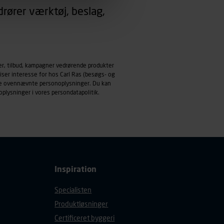
rører værktøj, beslag,
emmeside og apps med
mål behandles der
derne, tidspunkt, hvad der
enhedstype (computer,
er, tilbud, kampagner vedrørende produkter
iser interesse for hos Carl Ras (besøgs- og
ndle ovennævnte personoplysninger. Du kan
ehandling af
oplysninger i vores
persondatapolitik
.
Inspiration
Specialisten
Produktløsninger
Certificeret byggeri