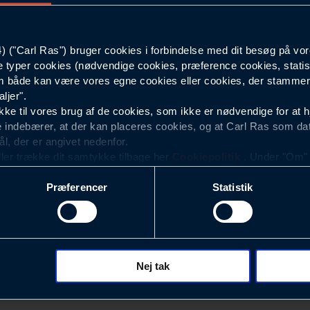
77408_474-C150
("Carl Ras") bruger cookies i forbindelse med dit besøg på vor
e typer cookies (nødvendige cookies, præference cookies, statis
 både kan være vores egne cookies eller cookies, der stammer f
ljer".
e til vores brug af de cookies, som ikke er nødvendige for at 
 indebærer, at der kan placeres cookies, og at Carl Ras som da
ål, der er angivet nedenfor.
ller trække dit samtykke tilbage her
Cookiepolitik
. Under "Om" k
ookies.
Præferencer
Statistik
okies med det formål at optimere design, brugervenlighed og eff
r analyser af, hvilke oplysninger der er mest populære, og so
ndles der personoplysninger om brugen af vores platforme (hjemm
, hvad der klikkes på, sider/indhold der besøges, browsertype, 
 (computer, smartphone mv.) samt de features, der anvendes.
Nej tak
Nyhedsbrev
ecookies for at vores hjemmeside kan huske oplysninger, der
rer sig på. Til dette formål behandles der personoplysninger om