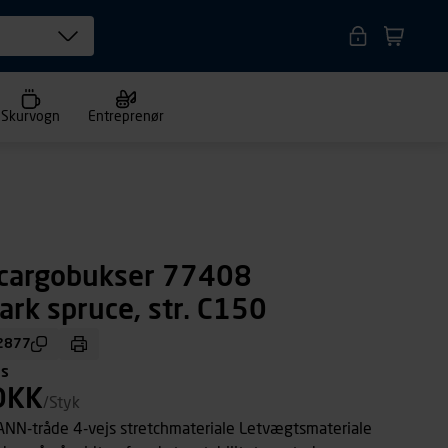
Skurvogn
Entreprenør
/cargobukser 77408
ark spruce, str. C150
2877
ms
DKK
/Styk
NN-tråde 4-vejs stretchmateriale Letvægtsmateriale