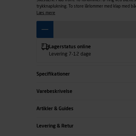
Slidstærk. Flad front. To forlommer. D-ring ved bælt
trykknaplukning. To store lårlommer med klap med bå
mobillomme og tommestoklomme, en med blyantlomme
læs mere
Lagerstatus online
Levering 7-12 dage
Specifikationer
Størrelse
Varebeskrivelse
Benlængde cm
Artikler & Guides
Farve
Levering & Retur
se all spec