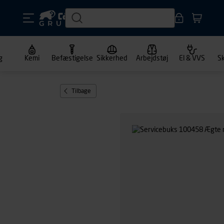
g
Kemi
Befæstigelse
Sikkerhed
Arbejdstøj
El & VVS
S
Tilbage